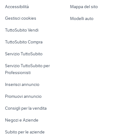
de simone auto
fiat 127 nuova interni auto
Caravan e Camper
Accessibilità
Mappa del sito
Loft, mansarde e
Veicoli commerciali
altro
Gestisci cookies
Modelli auto
Case vacanza
TuttoSubito Vendi
Uffici e Locali
TuttoSubito Compra
commerciali
Servizio TuttoSubito
elettronica
per la casa e la
sports e hobby
Servizio TuttoSubito per
persona
Informatica
Animali
Professionisti
Arredamento e
Console e
Accessori per
Casalinghi
Inserisci annuncio
Videogiochi
animali
Elettrodomestici
Promuovi annuncio
Audio/Video
Musica e Film
Giardino e Fai da te
Consigli per la vendita
Fotografia
Libri e Riviste
Abbigliamento e
Negozi e Aziende
Telefonia
Strumenti Musicali
Accessori
Subito per le aziende
Sports
Tutto per i bambini