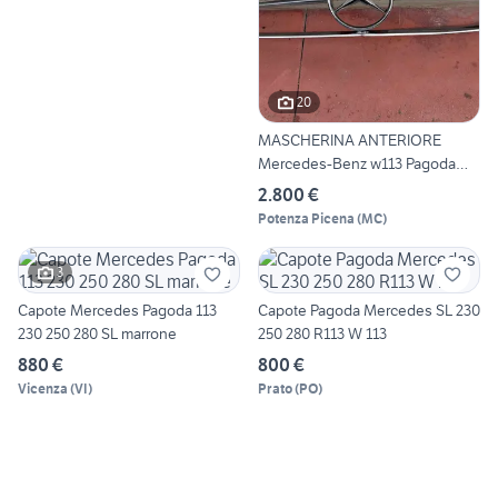
20
MASCHERINA ANTERIORE
Mercedes-Benz w113 Pagoda
230
2.800 €
Potenza Picena
(
MC
)
3
Capote Mercedes Pagoda 113
Capote Pagoda Mercedes SL 230
230 250 280 SL marrone
250 280 R113 W 113
880 €
800 €
Vicenza
(
VI
)
Prato
(
PO
)