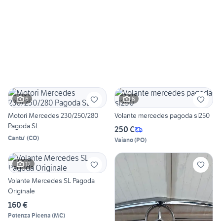
6
6
Motori Mercedes 230/250/280
Volante mercedes pagoda sl250
Pagoda SL
250 €
Cantu'
(
CO
)
Vaiano
(
PO
)
12
Volante Mercedes SL Pagoda
Originale
160 €
Potenza Picena
(
MC
)