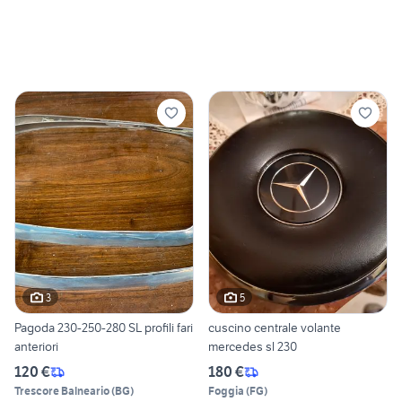
3
5
Pagoda 230-250-280 SL profili fari
cuscino centrale volante
anteriori
mercedes sl 230
120 €
180 €
Trescore Balneario
(
BG
)
Foggia
(
FG
)