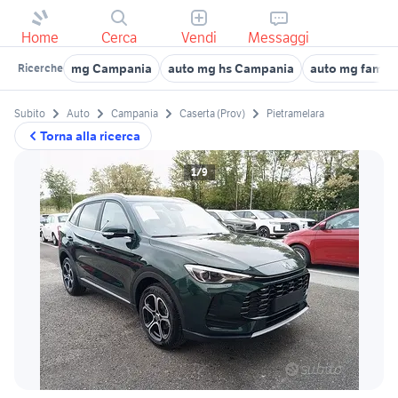
Home
Cerca
Vendi
Messaggi
mg Campania
auto mg hs Campania
auto mg famil
Ricerche
Subito
Auto
Campania
Caserta (Prov)
Pietramelara
Torna alla ricerca
1/9