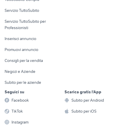
commerciali
Servizio TuttoSubito
elettronica
per la casa e la
sports e hobby
Servizio TuttoSubito per
persona
Informatica
Animali
Professionisti
Arredamento e
Console e
Accessori per
Casalinghi
Inserisci annuncio
Videogiochi
animali
Elettrodomestici
Promuovi annuncio
Audio/Video
Musica e Film
Giardino e Fai da te
Consigli per la vendita
Fotografia
Libri e Riviste
Abbigliamento e
Negozi e Aziende
Telefonia
Strumenti Musicali
Accessori
Subito per le aziende
Sports
Tutto per i bambini
Seguici su
Scarica gratis l'App
Biciclette
Facebook
Subito per Android
Collezionismo
TikTok
Subito per iOS
Instagram