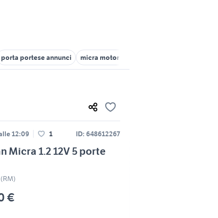
porta portese annunci
micra motori Roma provincia
nissan micr
alle 12:09
1
ID: 648612267
n Micra 1.2 12V 5 porte
 (RM)
0 €