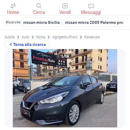
Home
Cerca
Vendi
Messaggi
nissan micra Sicilia
nissan micra 2005 Palermo provin
Ricerche
Subito
Auto
Sicilia
Agrigento (Prov)
Ravanusa
Torna alla ricerca
1/14