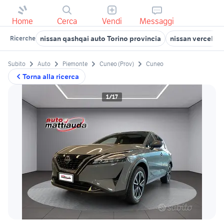
Home
Cerca
Vendi
Messaggi
nissan qashqai auto Torino provincia
nissan vercelli
Ricerche
Subito
Auto
Piemonte
Cuneo (Prov)
Cuneo
Torna alla ricerca
1/17