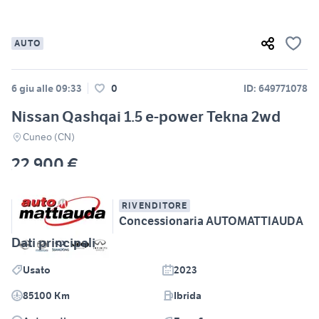
AUTO
6 giu alle 09:33
0
ID: 649771078
Nissan Qashqai 1.5 e-power Tekna 2wd
Cuneo (CN)
22.900 €
RIVENDITORE
Concessionaria AUTOMATTIAUDA
Dati principali
Usato
2023
85100 Km
Ibrida