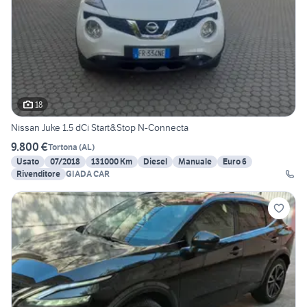
18
Nissan Juke 1.5 dCi Start&Stop N-Connecta
9.800 €
Tortona
(
AL
)
Usato
07/2018
131000 Km
Diesel
Manuale
Euro 6
Rivenditore
GIADA CAR