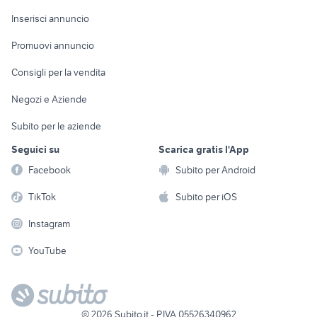
Arredamento e
Console e
Accessori per
Casalinghi
Inserisci annuncio
Videogiochi
animali
Elettrodomestici
Promuovi annuncio
Audio/Video
Musica e Film
Giardino e Fai da te
Consigli per la vendita
Fotografia
Libri e Riviste
Abbigliamento e
Negozi e Aziende
Telefonia
Strumenti Musicali
Accessori
Subito per le aziende
Sports
Tutto per i bambini
Seguici su
Scarica gratis l'App
Biciclette
Facebook
Subito per Android
Collezionismo
TikTok
Subito per iOS
Instagram
YouTube
©
2026
Subito.it - P.IVA 05526340962