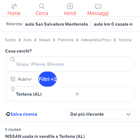
Home
Cerca
Vendi
Messaggi
auto San Salvatore Monferrato
auto km 0 casale monf
Ricerche
Subito
Auto
Nissan
Piemonte
Alessandria (Prov)
Tortona
Cosa cerchi?
Filtri +1
Auto
Salva ricerca
Dal più rilevante
5 risultati
NISSAN usata in vendita a Tortona (AL)