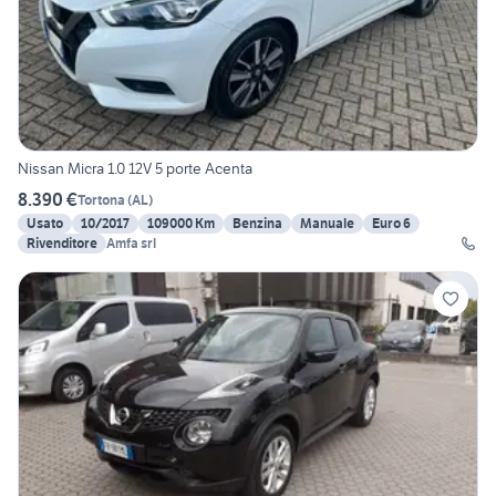
Nissan Micra 1.0 12V 5 porte Acenta
8.390 €
Tortona
(
AL
)
Usato
10/2017
109000 Km
Benzina
Manuale
Euro 6
Rivenditore
Amfa srl