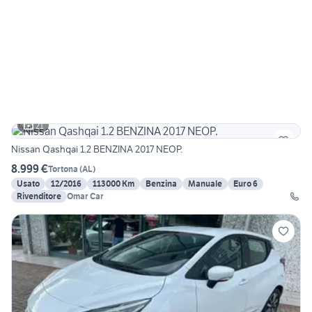
21
Nissan Qashqai 1.2 BENZINA 2017 NEOP.
8.999 €
Tortona
(
AL
)
Usato
12/2016
113000 Km
Benzina
Manuale
Euro 6
Rivenditore
Omar Car