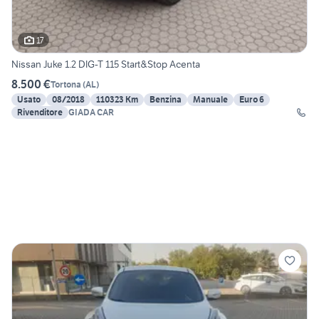
17
Nissan Juke 1.2 DIG-T 115 Start&Stop Acenta
8.500 €
Tortona
(
AL
)
Usato
08/2018
110323 Km
Benzina
Manuale
Euro 6
Rivenditore
GIADA CAR