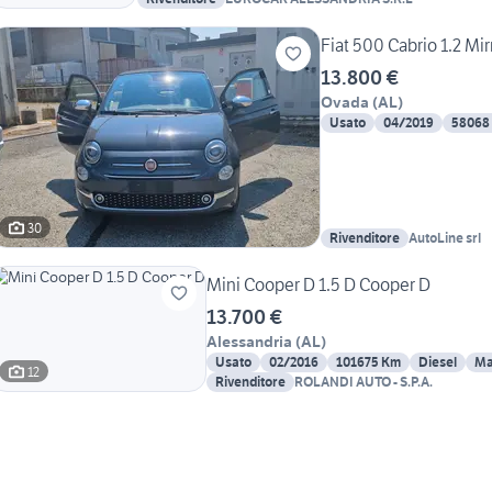
Fiat 500 Cabrio 1.2 Mirr
13.800 €
Ovada
(
AL
)
Usato
04/2019
58068
30
Rivenditore
AutoLine srl
Mini Cooper D 1.5 D Cooper D
13.700 €
Alessandria
(
AL
)
Usato
02/2016
101675 Km
Diesel
Ma
12
Rivenditore
ROLANDI AUTO - S.P.A.