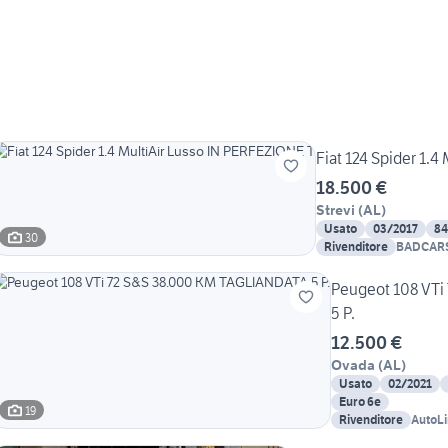
Fiat 124 Spider 1.
18.500 €
Strevi
(
AL
)
Usato
03/2017
84
30
Rivenditore
BADCARS
Peugeot 108 VTi
5 P.
12.500 €
Ovada
(
AL
)
Usato
02/2021
Euro 6e
19
Rivenditore
AutoLi