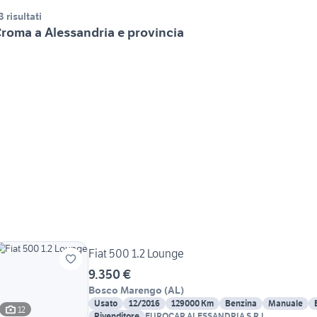
3 risultati
roma a Alessandria e provincia
Fiat 500 1.2 Lounge
9.350 €
Bosco Marengo
(
AL
)
Usato
12/2016
129000 Km
Benzina
Manuale
12
Rivenditore
EUROCAR ALESSANDRIA S.R.L