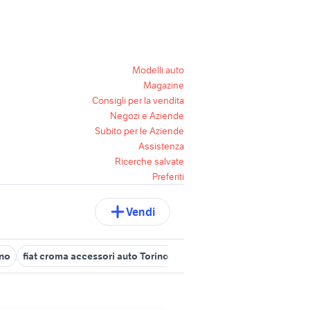
Modelli auto
Magazine
Consigli per la vendita
Negozi e Aziende
Subito per le Aziende
Assistenza
Ricerche salvate
Preferiti
Vendi
ino
fiat croma accessori auto Torino provincia
fiat croma in pie