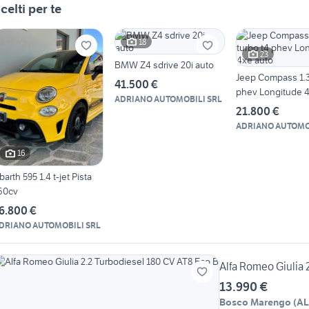
celti per te
18
23
BMW Z4 sdrive 20i auto
Jeep Compass 1.3
41.500 €
phev Longitude 4
ADRIANO AUTOMOBILI SRL
21.800 €
ADRIANO AUTOMO
16
barth 595 1.4 t-jet Pista
60cv
6.800 €
DRIANO AUTOMOBILI SRL
Alfa Romeo Giulia 
13.990 €
Bosco Marengo
(
AL