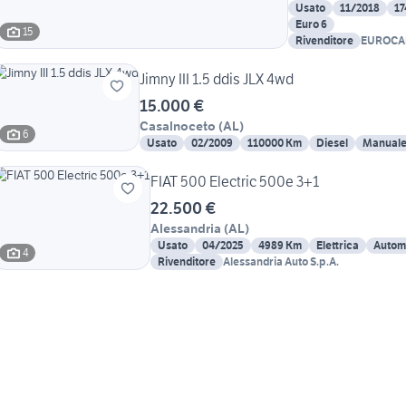
Usato
11/2018
1
Euro 6
15
Rivenditore
EUROCA
S.R.L
Jimny III 1.5 ddis JLX 4wd
15.000 €
Casalnoceto
(
AL
)
6
Usato
02/2009
110000 Km
Diesel
Manual
FIAT 500 Electric 500e 3+1
22.500 €
Alessandria
(
AL
)
Usato
04/2025
4989 Km
Elettrica
Autom
4
Rivenditore
Alessandria Auto S.p.A.