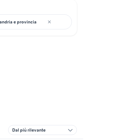
Dal più rilevante