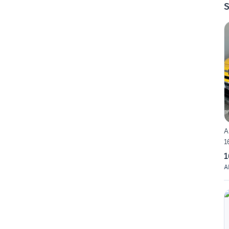
S
A
1
1
A