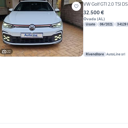
VW Golf GTI 2.0 TSI 
32.500 €
Ovada
(
AL
)
Usato
06/2021
34129
22
Rivenditore
AutoLine srl