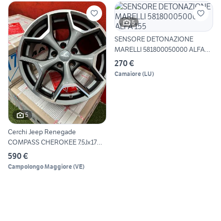
5
SENSORE DETONAZIONE
MARELLI 581800050000 ALFA
155
270 €
Camaiore
(
LU
)
5
Cerchi Jeep Renegade
COMPASS CHEROKEE 7.5Jx17
ET39
590 €
Campolongo Maggiore
(
VE
)