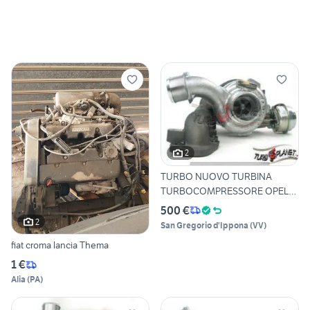
2
TURBO NUOVO TURBINA
TURBOCOMPRESSORE OPEL
ASTRA H
500 €
2
San Gregorio d'Ippona
(
VV
)
fiat croma lancia Thema
1 €
Alia
(
PA
)