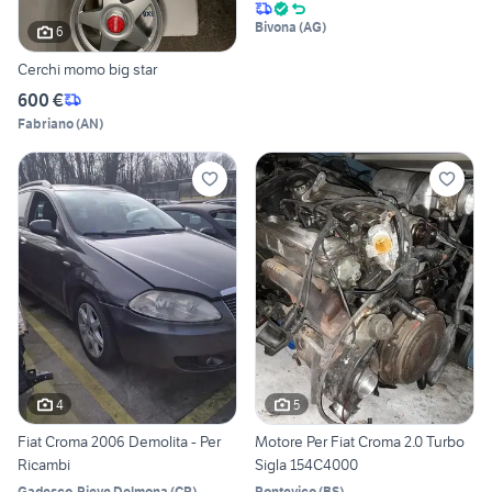
Bivona
(
AG
)
6
Cerchi momo big star
600 €
Fabriano
(
AN
)
4
5
Fiat Croma 2006 Demolita - Per
Motore Per Fiat Croma 2.0 Turbo
Ricambi
Sigla 154C4000
Gadesco-Pieve Delmona
(
CR
)
Pontevico
(
BS
)