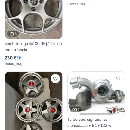
Roma
(
RM
)
6
cerchi in lega 4x100 r15 j7 fiat alfa
romeo lancia
230 €
Roma
(
RM
)
6
Turbo opel signum/fiat
croma/saab 9-5 1.9 110kw