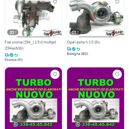
7
2
Fiat croma (194_) 1.9 d multijet
Opel astra h 1.9 16v
(194axb1b)
Bologna
(
BO
)
Firenze
(
FI
)