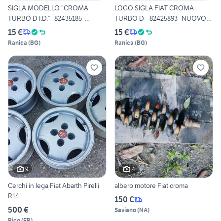
SIGLA MODELLO “CROMA
LOGO SIGLA FIAT CROMA
TURBO D I.D.” -82435185-
TURBO D - 82425893- NUOVO
NUOVO
OR
15 €
15 €
Ranica
(
BG
)
Ranica
(
BG
)
9
4
Cerchi in lega Fiat Abarth Pirelli
albero motore Fiat croma
R14
150 €
500 €
Saviano
(
NA
)
Pico
(
FR
)