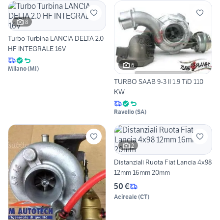
8
Turbo Turbina LANCIA DELTA 2.0
HF INTEGRALE 16V
6
Milano
(
MI
)
TURBO SAAB 9-3 II 1.9 TiD 110
KW
Ravello
(
SA
)
2
Distanziali Ruota Fiat Lancia 4x98
12mm 16mm 20mm
50 €
Acireale
(
CT
)