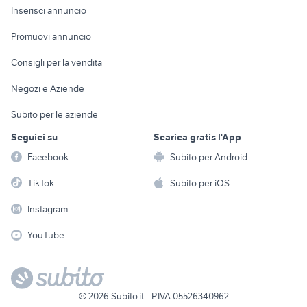
Console e
Accessori per
Casalinghi
Inserisci annuncio
Videogiochi
animali
Elettrodomestici
Promuovi annuncio
Audio/Video
Musica e Film
Giardino e Fai da te
Consigli per la vendita
Fotografia
Libri e Riviste
Abbigliamento e
Negozi e Aziende
Telefonia
Strumenti Musicali
Accessori
Subito per le aziende
Sports
Tutto per i bambini
Seguici su
Scarica gratis l'App
Biciclette
Facebook
Subito per Android
Collezionismo
TikTok
Subito per iOS
Instagram
YouTube
©
2026
Subito.it - P.IVA 05526340962