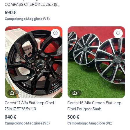
COMPASS CHEROKEE 7.5Jx18
ET37
690 €
Campolongo Maggiore
(
VE
)
3
6
Cerchi 17 Alfa Fiat Jeep Opel
Cerchi 16 Alfa Citroen Fiat Jeep
7.5Jx17 ET38 5x110
Opel Peugeot Saab
640 €
500 €
Campolongo Maggiore
(
VE
)
Campolongo Maggiore
(
VE
)