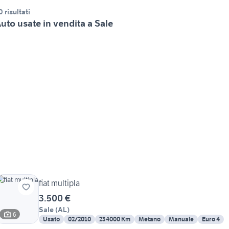
0 risultati
uto usate in vendita a Sale
fiat multipla
3.500 €
Sale
(
AL
)
6
Usato
02/2010
234000 Km
Metano
Manuale
Euro 4