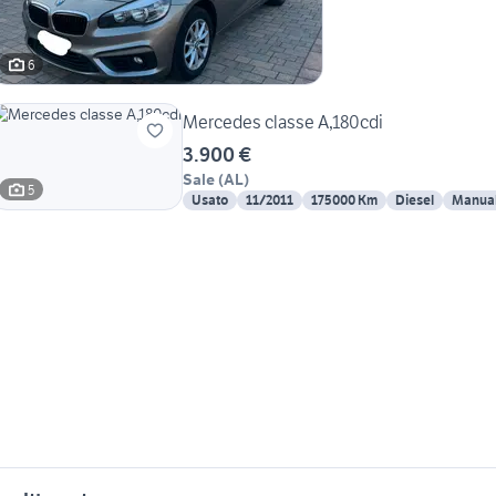
6
Mercedes classe A,180cdi
3.900 €
Sale
(
AL
)
5
Usato
11/2011
175000 Km
Diesel
Manua