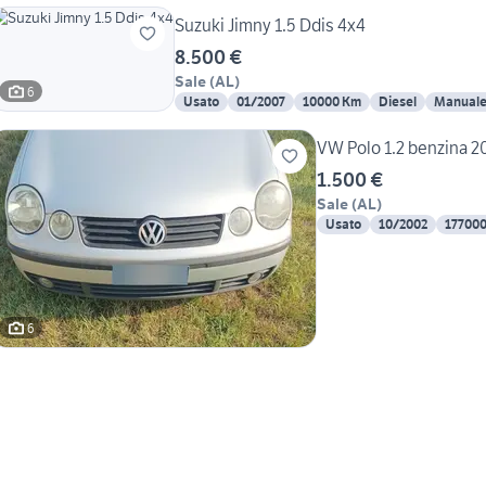
Suzuki Jimny 1.5 Ddis 4x4
8.500 €
Sale
(
AL
)
6
Usato
01/2007
10000 Km
Diesel
Manual
VW Polo 1.2 benzina 2
1.500 €
Sale
(
AL
)
Usato
10/2002
17700
6