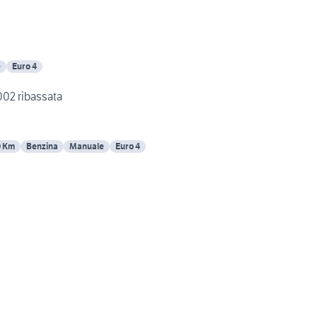
e
Euro 4
002 ribassata
0 Km
Benzina
Manuale
Euro 4