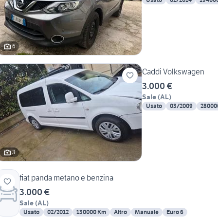
6
Caddi Volkswagen
3.000 €
Sale
(
AL
)
Usato
03/2009
28000
3
fiat panda metano e benzina
3.000 €
Sale
(
AL
)
Usato
02/2012
130000 Km
Altro
Manuale
Euro 6