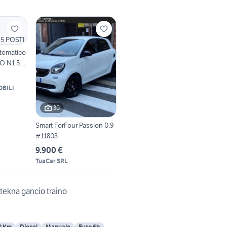
tomatico
O N1 5
BILI
30
Smart ForFour Passion 0.9
#11803
9.900 €
TuaCar SRL
 tekna gancio traino
0 Km
Diesel
Manuale
Euro 6b