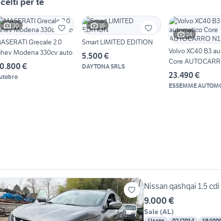
celti per te
30
16
24
ASERATI Grecale 2.0
Smart LIMITED EDITION
Volvo XC40 B3 au
hev Modena 330cv auto
5.500 €
Core AUTOCARR
0.800 €
DAYTONA SRLS
POSTI
23.490 €
utobro
ESSEMME AUTOMO
Nissan qashqai 1.5 cdi
9.000 €
Sale
(
AL
)
Usato
02/2014
19400