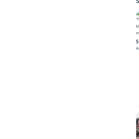
S
M
m
5
A