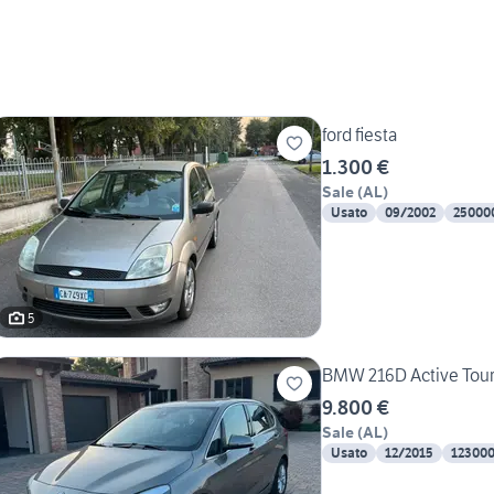
ford fiesta
1.300 €
Sale
(
AL
)
Usato
09/2002
25000
5
BMW 216D Active Tour
9.800 €
Sale
(
AL
)
Usato
12/2015
12300