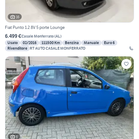
16
Fiat Punto 1.2 8V 5 porte Lounge
6.499 €
Casale Monferrato
(
AL
)
Usato
02/2016
111500 Km
Benzina
Manuale
Euro 6
Rivenditore
RT AUTO CASALE MONFERRATO
6