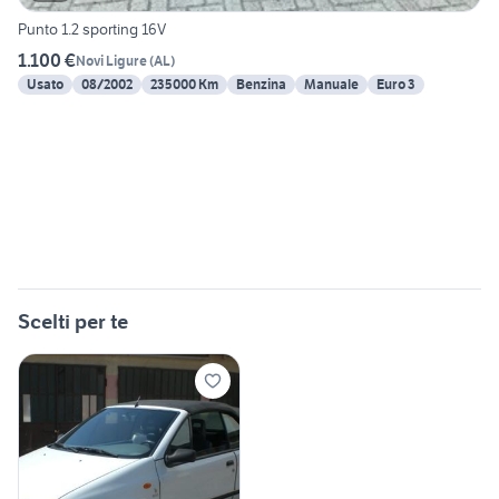
Punto 1.2 sporting 16V
1.100 €
Novi Ligure
(
AL
)
Usato
08/2002
235000 Km
Benzina
Manuale
Euro 3
Scelti per te