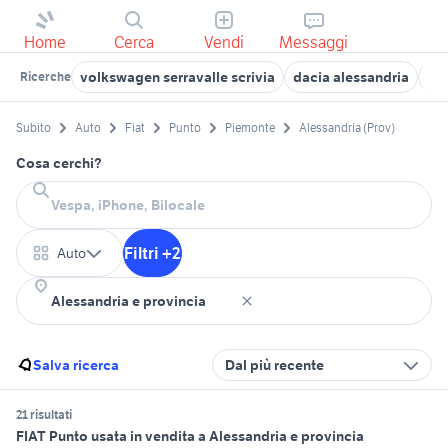
Home
Cerca
Vendi
Messaggi
volkswagen serravalle scrivia
dacia alessandria
au
Ricerche
Subito
Auto
Fiat
Punto
Piemonte
Alessandria (Prov)
Cosa cerchi?
Filtri +2
Auto
Salva ricerca
Dal più recente
21 risultati
FIAT Punto usata in vendita a Alessandria e provincia