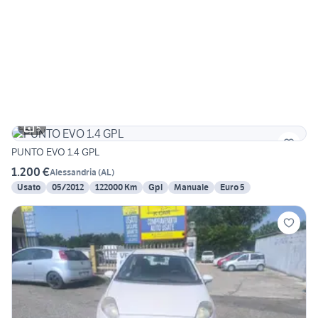
5
PUNTO EVO 1.4 GPL
1.200 €
Alessandria
(
AL
)
Usato
05/2012
122000 Km
Gpl
Manuale
Euro 5