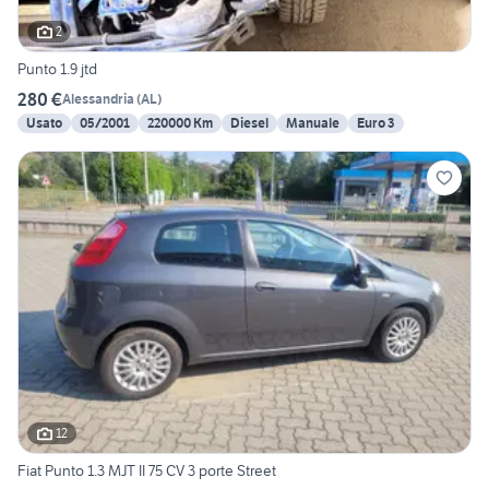
2
Punto 1.9 jtd
280 €
Alessandria
(
AL
)
Usato
05/2001
220000 Km
Diesel
Manuale
Euro 3
12
Fiat Punto 1.3 MJT II 75 CV 3 porte Street