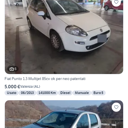
6
Fiat Punto 1.3 Multijet 85cv ok per neo patentati
5.000 €
Valenza
(
AL
)
Usato
06/2013
141000 Km
Diesel
Manuale
Euro 5