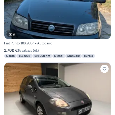
6
Fiat Punto 188 2004 - Autocarro
1.700 €
Basaluzzo
(
AL
)
Usato
11/2004
196000 Km
Diesel
Manuale
Euro 4