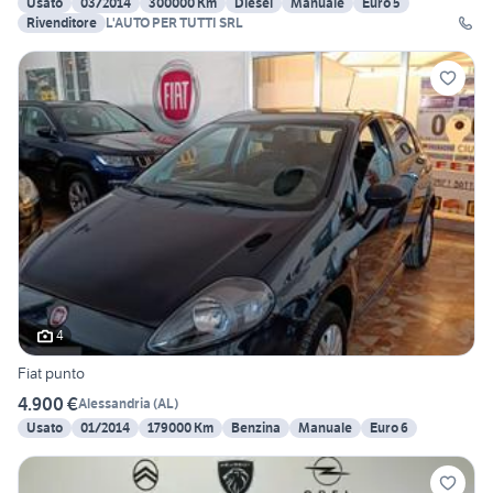
Usato
03/2014
300000 Km
Diesel
Manuale
Euro 5
Rivenditore
L'AUTO PER TUTTI SRL
4
Fiat punto
4.900 €
Alessandria
(
AL
)
Usato
01/2014
179000 Km
Benzina
Manuale
Euro 6