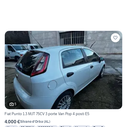
5
Fiat Punto 1.3 MJT 75CV 3 porte Van Pop 4 posti E5
4.000 €
Silvano d'Orba
(
AL
)