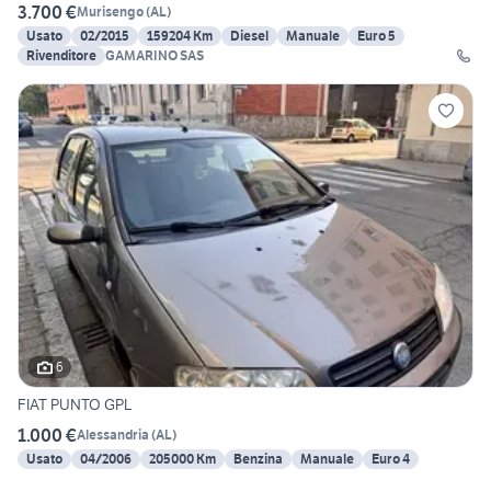
3.700 €
Murisengo
(
AL
)
Usato
02/2015
159204 Km
Diesel
Manuale
Euro 5
Rivenditore
GAMARINO SAS
6
FIAT PUNTO GPL
1.000 €
Alessandria
(
AL
)
Usato
04/2006
205000 Km
Benzina
Manuale
Euro 4