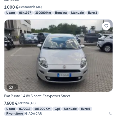
1.000 €
Alessandria
(
AL
)
Usato
06/1997
210000 Km
Benzina
Manuale
Euro 2
19
Fiat Punto 1.4 8V 5 porte Easypower Street
7.600 €
Tortona
(
AL
)
Usato
07/2017
105000 Km
Gpl
Manuale
Euro 6
Rivenditore
GIADA CAR