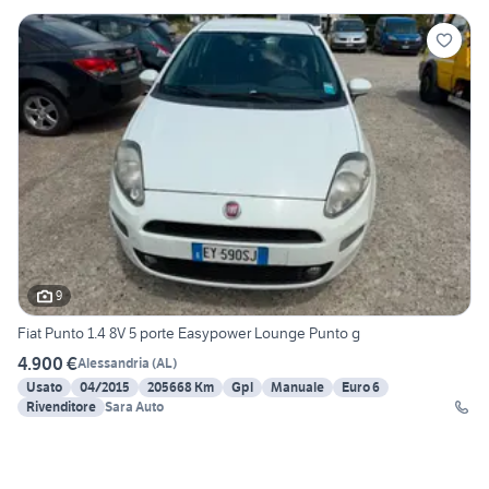
9
Fiat Punto 1.4 8V 5 porte Easypower Lounge Punto g
4.900 €
Alessandria
(
AL
)
Usato
04/2015
205668 Km
Gpl
Manuale
Euro 6
Rivenditore
Sara Auto