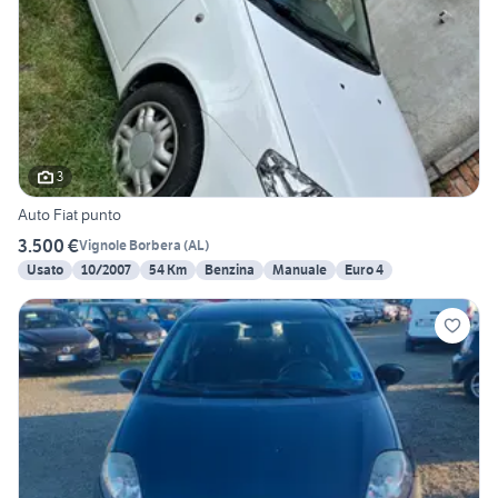
3
Auto Fiat punto
3.500 €
Vignole Borbera
(
AL
)
Usato
10/2007
54 Km
Benzina
Manuale
Euro 4