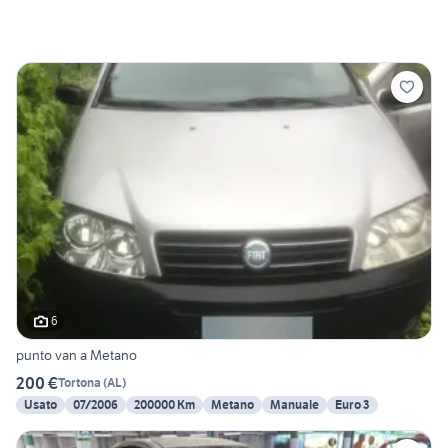
6
punto van a Metano
200 €
Tortona
(
AL
)
Usato
07/2006
200000 Km
Metano
Manuale
Euro 3