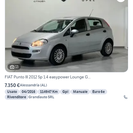
13
FIAT Punto III 2012 5p 1.4 easypower Lounge G...
7.350 €
Alessandria
(
AL
)
Usato
04/2016
114947 Km
Gpl
Manuale
Euro 6e
Rivenditore
Grandiauto SRL