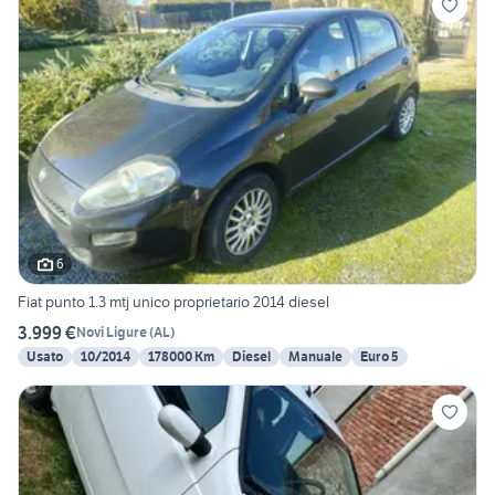
6
Fiat punto 1.3 mtj unico proprietario 2014 diesel
3.999 €
Novi Ligure
(
AL
)
Usato
10/2014
178000 Km
Diesel
Manuale
Euro 5