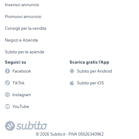
Console e
Accessori per
Casalinghi
Inserisci annuncio
Videogiochi
animali
Elettrodomestici
Promuovi annuncio
Audio/Video
Musica e Film
Giardino e Fai da te
Consigli per la vendita
Fotografia
Libri e Riviste
Abbigliamento e
Negozi e Aziende
Telefonia
Strumenti Musicali
Accessori
Subito per le aziende
Sports
Tutto per i bambini
Seguici su
Scarica gratis l'App
Biciclette
Facebook
Subito per Android
Collezionismo
TikTok
Subito per iOS
Instagram
YouTube
©
2026
Subito.it - P.IVA 05526340962