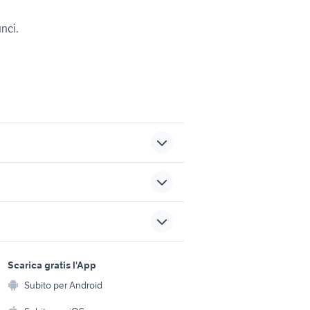
unci.
opel ascona
polo usata calabria
muletto motori Lucca
sports e hobby
utzu
provincia
a
Scarica gratis l'App
Animali
Subito per Android
vole
auto Burgio
ento e
Accessori per animali
hi