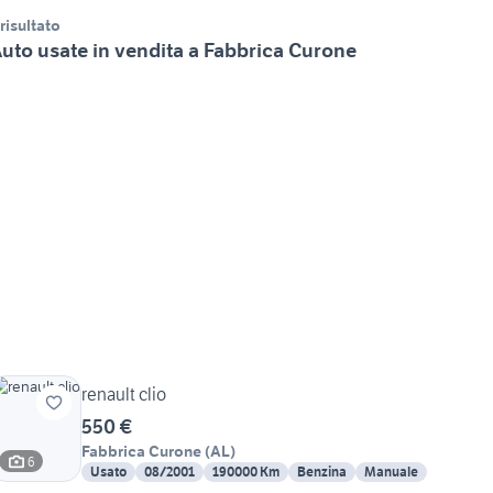
 risultato
uto usate in vendita a Fabbrica Curone
renault clio
550 €
Fabbrica Curone
(
AL
)
6
Usato
08/2001
190000 Km
Benzina
Manuale