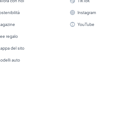
avora con noi
TikTok
 a schiera
Candidati in cerca di
Audio/Video
Elettrod
ostenibilità
Instagram
lavoro
i
Fotografia
Giardino 
agazine
YouTube
Attrezzature di lavoro
Telefonia
Abbigli
dee regalo
Accesso
e altro
appa del sito
Tutto per
odelli auto