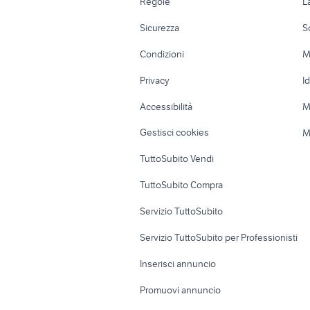
Regole
L
Moto e Scooter
Ville singole e
Sicurezza
S
Accessori Moto
Terreni e rustic
Condizioni
M
Nautica
Garage e box
Privacy
I
Caravan e Camper
Loft, mansarde 
Accessibilità
M
Veicoli commerciali
Case vacanza
Gestisci cookies
M
Uffici e Locali
TuttoSubito Vendi
commerciali
TuttoSubito Compra
Servizio TuttoSubito
Servizio TuttoSubito per Professionisti
Inserisci annuncio
Promuovi annuncio