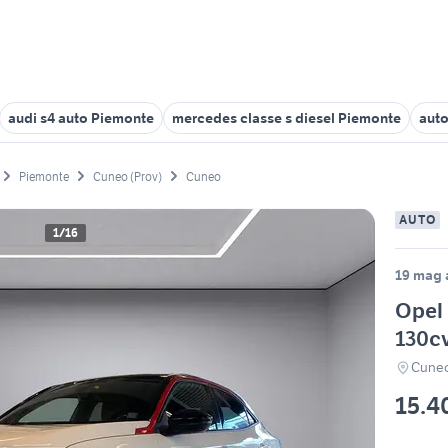
audi s4 auto Piemonte
mercedes classe s diesel Piemonte
auto
Piemonte
Cuneo (Prov)
Cuneo
AUTO
1/16
19 mag a
Opel 
130cv
Cuneo
15.4