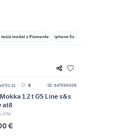
 tesla model s Piemonte
iphone 5s usato torino
ford s max torin
ll'01:11
6
ID: 647595006
Mokka 1.2 t GS Line s&s
 at8
 (CN)
00 €