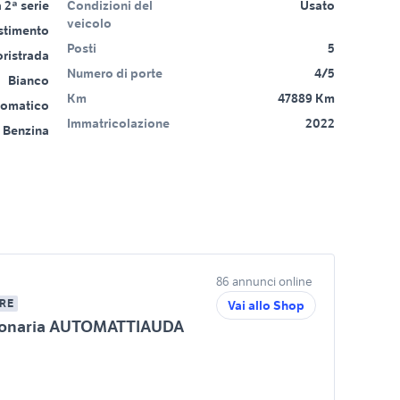
2ª serie
Condizioni del
Usato
veicolo
estimento
Posti
5
ristrada
Numero di porte
4/5
Bianco
Km
47889 Km
tomatico
Immatricolazione
2022
Benzina
86 annunci online
RE
Vai allo Shop
ionaria AUTOMATTIAUDA