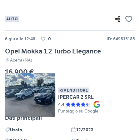
AUTO
6 giu alle 12:48
0
ID: 649815185
Opel Mokka 1.2 Turbo Elegance
Acerra (NA)
16.900 €
RIVENDITORE
IPERCAR 2 SRL
4.4
Punteggio su Google
Dati principali
Usato
12/2023