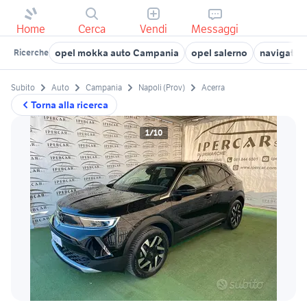
Home
Cerca
Vendi
Messaggi
opel mokka auto Campania
opel salerno
navigator
Ricerche
Subito
Auto
Campania
Napoli (Prov)
Acerra
Torna alla ricerca
1/10