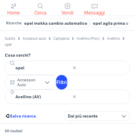
Home
Cerca
Vendi
Messaggi
opel mokka cambio automatico
opel agila prima seri
Ricerche
Subito
Accessori auto
Campania
Avellino (Prov)
Avellino
opel
Cosa cerchi?
Accessori
Filtri
Auto
Salva ricerca
Dal più recente
58 risultati