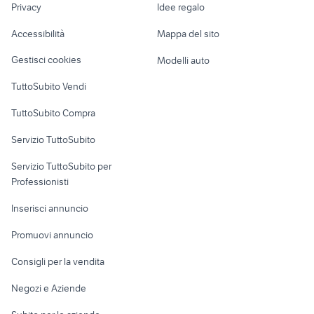
piaggio ape 50
cafe racer usate
Privacy
Idee regalo
Garage e box
Caravan e Camper
Accessibilità
Mappa del sito
Loft, mansarde e
Veicoli commerciali
altro
Gestisci cookies
Modelli auto
Case vacanza
TuttoSubito Vendi
Uffici e Locali
TuttoSubito Compra
commerciali
Servizio TuttoSubito
elettronica
per la casa e la
sports e hobby
Servizio TuttoSubito per
persona
Informatica
Animali
Professionisti
Arredamento e
Console e
Accessori per
Casalinghi
Inserisci annuncio
Videogiochi
animali
Elettrodomestici
Promuovi annuncio
Audio/Video
Musica e Film
Giardino e Fai da te
Consigli per la vendita
Fotografia
Libri e Riviste
Abbigliamento e
Negozi e Aziende
Telefonia
Strumenti Musicali
Accessori