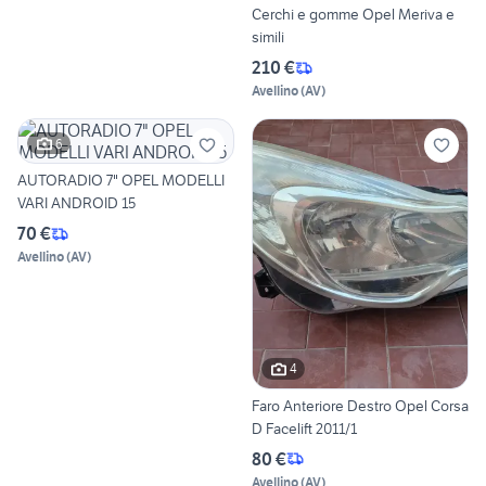
Cerchi e gomme Opel Meriva e
simili
210 €
Avellino
(
AV
)
6
AUTORADIO 7" OPEL MODELLI
VARI ANDROID 15
70 €
Avellino
(
AV
)
4
Faro Anteriore Destro Opel Corsa
D Facelift 2011/1
80 €
Avellino
(
AV
)