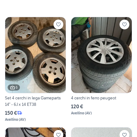
6
Set 4 cerchi in lega Gameparts
4 cerchi in ferro peugeot
14” - 6J x 14 ET38
120 €
150 €
Avellino
(
AV
)
Avellino
(
AV
)