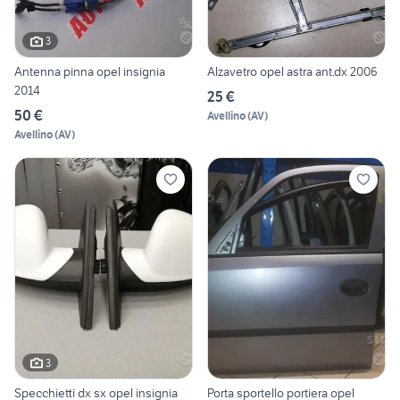
3
Antenna pinna opel insignia
Alzavetro opel astra ant.dx 2006
2014
25 €
50 €
Avellino
(
AV
)
Avellino
(
AV
)
3
Specchietti dx sx opel insignia
Porta sportello portiera opel