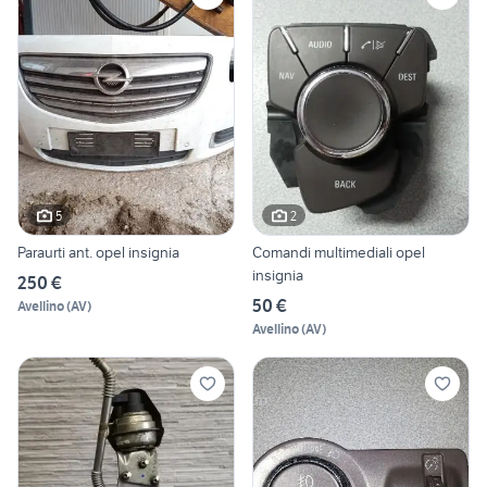
5
2
Paraurti ant. opel insignia
Comandi multimediali opel
insignia
250 €
50 €
Avellino
(
AV
)
Avellino
(
AV
)