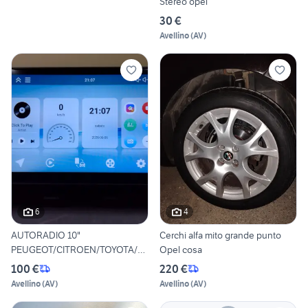
Stereo opel
30 €
Avellino
(
AV
)
6
4
AUTORADIO 10"
Cerchi alfa mito grande punto
PEUGEOT/CITROEN/TOYOTA/O
Opel cosa
PEL/FIAT
100 €
220 €
Avellino
(
AV
)
Avellino
(
AV
)