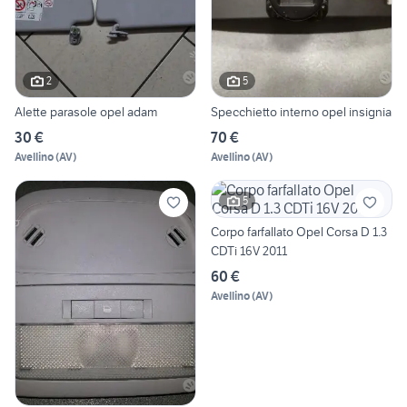
2
5
Alette parasole opel adam
Specchietto interno opel insignia
30 €
70 €
Avellino
(
AV
)
Avellino
(
AV
)
5
Corpo farfallato Opel Corsa D 1.3
CDTi 16V 2011
60 €
Avellino
(
AV
)