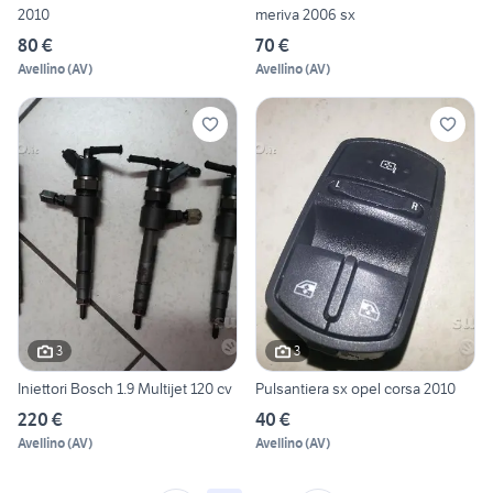
2010
meriva 2006 sx
80 €
70 €
Avellino
(
AV
)
Avellino
(
AV
)
3
3
Iniettori Bosch 1.9 Multijet 120 cv
Pulsantiera sx opel corsa 2010
220 €
40 €
Avellino
(
AV
)
Avellino
(
AV
)