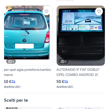
6
6
per opel agila portellone/cambio
AUTORADIO 9" FIAT DOBLO'
marce
OPEL COMBO ANDROID 15
10 €
50 €
Avellino
(
AV
)
Avellino
(
AV
)
Scelti per te
30