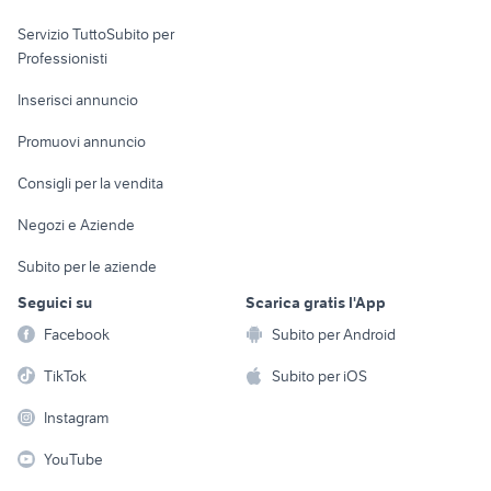
elettronica
per la casa e la
sports e hobby
Servizio TuttoSubito per
persona
Informatica
Animali
Professionisti
Arredamento e
Console e
Accessori per
Casalinghi
Inserisci annuncio
Videogiochi
animali
Elettrodomestici
Promuovi annuncio
Audio/Video
Musica e Film
Giardino e Fai da te
Consigli per la vendita
Fotografia
Libri e Riviste
Abbigliamento e
Negozi e Aziende
Telefonia
Strumenti Musicali
Accessori
Subito per le aziende
Sports
Tutto per i bambini
Seguici su
Scarica gratis l'App
Biciclette
Facebook
Subito per Android
Collezionismo
TikTok
Subito per iOS
Instagram
YouTube