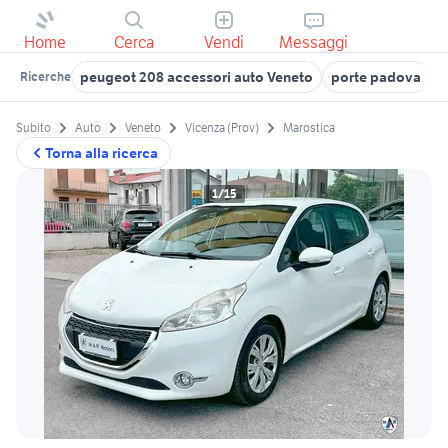
Home
Cerca
Vendi
Messaggi
peugeot 208 accessori auto Veneto
porte padova
p
Ricerche
Subito
Auto
Veneto
Vicenza (Prov)
Marostica
Torna alla ricerca
1/15