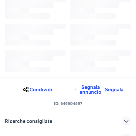
Segnala
Condividi
Segnala
annuncio
ID:
649504597
Ricerche consigliate
peugeot treviso
peugeot usate veneto