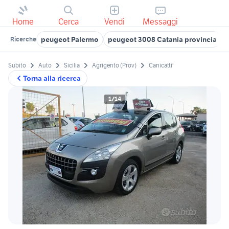
Home
Cerca
Vendi
Messaggi
peugeot Palermo
peugeot 3008 Catania provincia
Ricerche
Subito
Auto
Sicilia
Agrigento (Prov)
Canicatti'
Torna alla ricerca
1/14