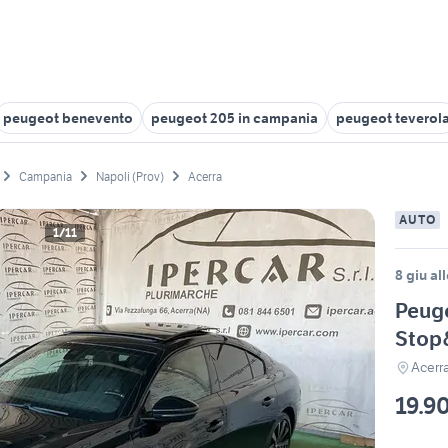
peugeot benevento
peugeot 205 in campania
peugeot teverol
Campania
Napoli (Prov)
Acerra
AUTO
1/11
8 giu al
Peug
Stop&
Acerr
19.9