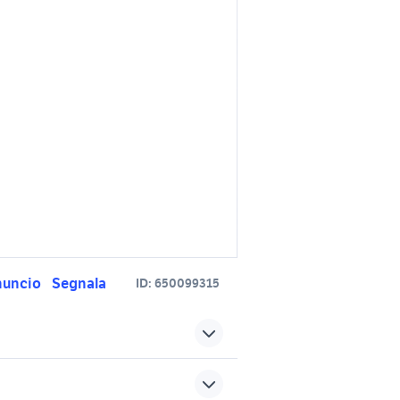
nuncio
Segnala
ID:
650099315
Avellino
peugeot partner auto
Campania