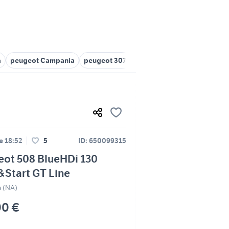
a
peugeot Campania
peugeot 307 a caserta e provincia
gt mo
le 18:52
5
ID: 650099315
eot 508 BlueHDi 130
Start GT Line
a (NA)
00 €