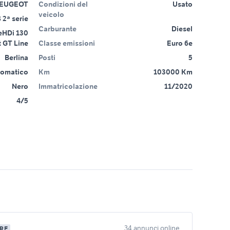
EUGEOT
Condizioni del
Usato
veicolo
 2ª serie
Carburante
Diesel
eHDi 130
 GT Line
Classe emissioni
Euro 6e
Berlina
Posti
5
tomatico
Km
103000 Km
Nero
Immatricolazione
11/2020
4/5
34 annunci online
RE