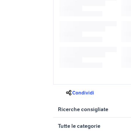
Condividi
Ricerche consigliate
ricambi peugeot napoli e
peugeot 
Tutte le categorie
provincia
Campani