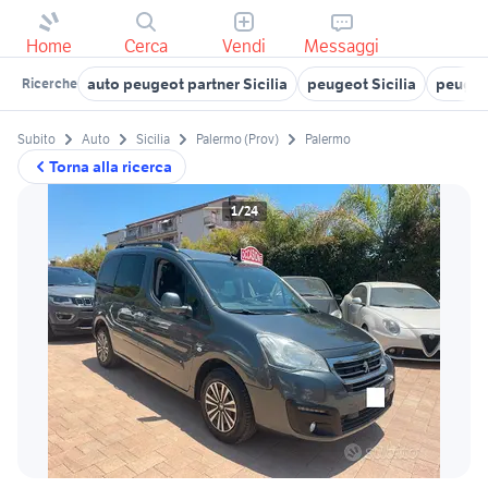
Home
Cerca
Vendi
Messaggi
auto peugeot partner Sicilia
peugeot Sicilia
peugeo
Ricerche
Subito
Auto
Sicilia
Palermo (Prov)
Palermo
Torna alla ricerca
1/24