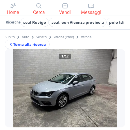
Home
Cerca
Vendi
Messaggi
seat Rovigo
seat leon Vicenza provincia
polo tdi a
Ricerche
Subito
Auto
Veneto
Verona (Prov)
Verona
Torna alla ricerca
1/12