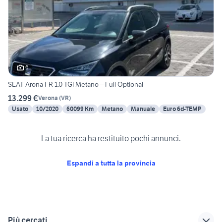
6
SEAT Arona FR 1.0 TGI Metano – Full Optional
13.299 €
Verona
(
VR
)
Usato
10/2020
60099 Km
Metano
Manuale
Euro 6d-TEMP
La tua ricerca ha restituito pochi annunci.
Espandi a tutta la provincia
Più cercati