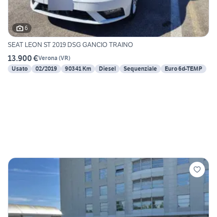
6
SEAT LEON ST 2019 DSG GANCIO TRAINO
13.900 €
Verona
(
VR
)
Usato
02/2019
90341 Km
Diesel
Sequenziale
Euro 6d-TEMP