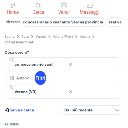
Home
Cerca
Vendi
Messaggi
concessionario seat auto Verona provincia
seat venez
Ricerche
Subito
Auto
Veneto
Verona (Prov)
Verona
concessionario seat
Cosa cerchi?
Filtri
Auto
Salva ricerca
Dal più recente
4 risultati