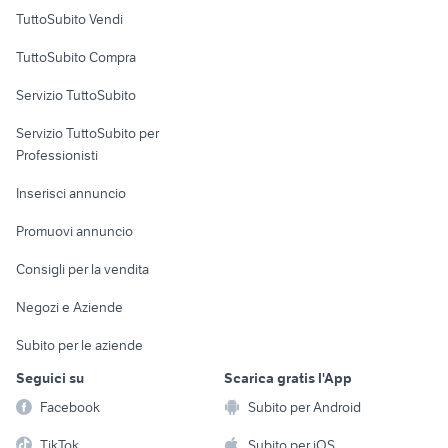
Case vacanza
TuttoSubito Vendi
Uffici e Locali
TuttoSubito Compra
commerciali
Servizio TuttoSubito
elettronica
per la casa e la
sports e hobby
Servizio TuttoSubito per
persona
Informatica
Animali
Professionisti
Arredamento e
Console e
Accessori per
Casalinghi
Inserisci annuncio
Videogiochi
animali
Elettrodomestici
Promuovi annuncio
Audio/Video
Musica e Film
Giardino e Fai da te
Consigli per la vendita
Fotografia
Libri e Riviste
Abbigliamento e
Negozi e Aziende
Telefonia
Strumenti Musicali
Accessori
Subito per le aziende
Sports
Tutto per i bambini
Seguici su
Scarica gratis l'App
Biciclette
Facebook
Subito per Android
Collezionismo
TikTok
Subito per iOS