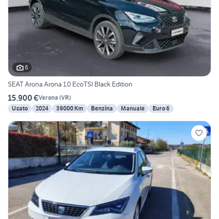
6
SEAT Arona Arona 1.0 EcoTSI Black Edition
15.900 €
Verona
(
VR
)
Usato
2024
39000 Km
Benzina
Manuale
Euro 6