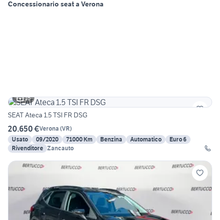
Concessionario seat a Verona
15
SEAT Ateca 1.5 TSI FR DSG
20.650 €
Verona
(
VR
)
Usato
09/2020
71000 Km
Benzina
Automatico
Euro 6
Rivenditore
Zancauto