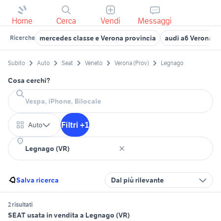
Home
Cerca
Vendi
Messaggi
mercedes classe e Verona provincia
audi a6 Verona p
Ricerche
Subito
Auto
Seat
Veneto
Verona (Prov)
Legnago
Cosa cerchi?
Filtri +1
Auto
Salva ricerca
Dal più rilevante
2 risultati
SEAT usata in vendita a Legnago (VR)