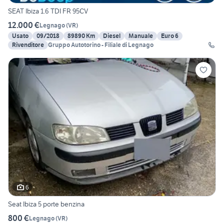
SEAT Ibiza 1.6 TDI FR 95CV
12.000 €
Legnago
(
VR
)
Usato
09/2018
89890 Km
Diesel
Manuale
Euro 6
Rivenditore
Gruppo Autotorino - Filiale di Legnago
6
Seat Ibiza 5 porte benzina
800 €
Legnago
(
VR
)