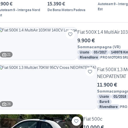
.900 €
15.390 €
Autoteam 9 - Inter
Est
utoteam 9 - Intergea Nord
De Bona Motors Padova
st
Fiat 500X 1.4 MultiAir 
9.900 €
Sommacampagna
(
VR
)
Usato
03/2017
149978 K
21
Rivenditore
PRO MOTORS SR
Fiat 500X 1.3 
NEOPATENTAT
11.900 €
Sommacampag
Usato
01/2018
Euro 6
26
Rivenditore
PRO
Fiat 500c
10.000 €