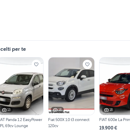
celti per te
13
18
18
IAT Panda 1.2 EasyPower
Fiat 500X 1.0 t3 connect
FIAT 600e La Pri
PL 69cv Lounge
120cv
19.900 €