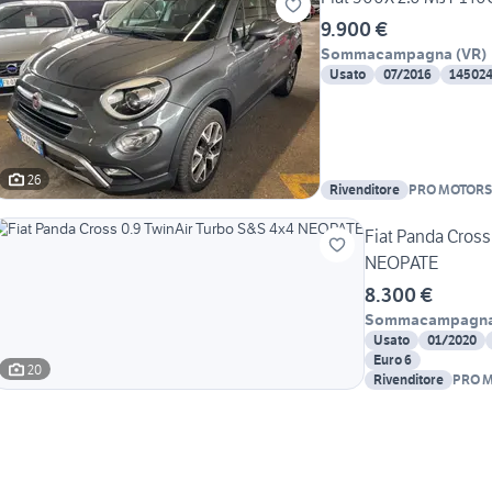
9.900 €
Sommacampagna
(
VR
)
Usato
07/2016
14502
26
Rivenditore
PRO MOTORS
Fiat Panda Cross
NEOPATE
8.300 €
Sommacampagn
Usato
01/2020
Euro 6
20
Rivenditore
PRO M