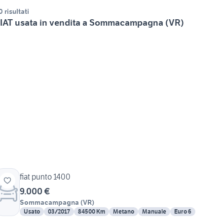
0 risultati
IAT usata in vendita a Sommacampagna (VR)
fiat punto 1400
9.000 €
Sommacampagna
(
VR
)
Usato
03/2017
84500 Km
Metano
Manuale
Euro 6