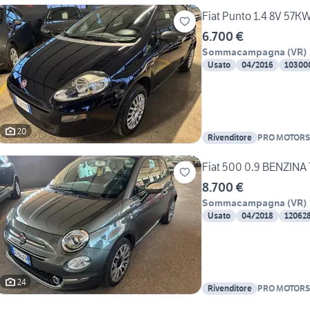
Fiat Punto 1.4 8V 57K
6.700 €
Sommacampagna
(
VR
)
Usato
04/2016
10300
20
Rivenditore
PRO MOTORS
Fiat 500 0.9 BENZINA
8.700 €
Sommacampagna
(
VR
)
Usato
04/2018
12062
24
Rivenditore
PRO MOTORS