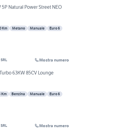
W 5P Natural Power Street NEO
0 Km
Metano
Manuale
Euro 6
Mostra numero
 SRL
 Turbo 63KW 85CV Lounge
8 Km
Benzina
Manuale
Euro 6
Mostra numero
 SRL