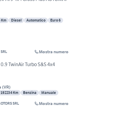
4 Km
Diesel
Automatico
Euro 6
Mostra numero
 SRL
 0.9 TwinAir Turbo S&S 4x4
a
(
VR
)
192234 Km
Benzina
Manuale
Mostra numero
OTORS SRL