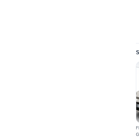
S
F
G