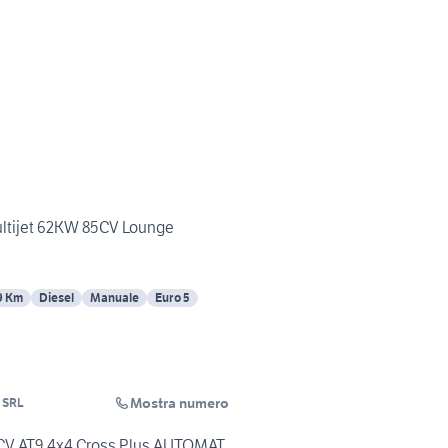
Multijet 62KW 85CV Lounge
9 Km
Diesel
Manuale
Euro 5
Mostra numero
 SRL
0CV AT9 4x4 Cross Plus AUTOMAT