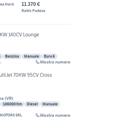
fire
11.370 €
gea Nord
Rattix Padova
103KW 140CV Lounge
m
Benzina
Manuale
Euro 6
Mostra numero
L
MultiJet 70KW 95CV Cross
na
(
VR
)
106000 Km
Diesel
Manuale
Mostra numero
 MOTORS SRL