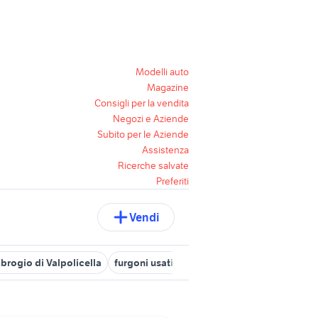
Modelli auto
Magazine
Consigli per la vendita
Negozi e Aziende
Subito per le Aziende
Assistenza
Ricerche salvate
Preferiti
Vendi
rogio di Valpolicella
furgoni usati auto Verona provincia
fiat 