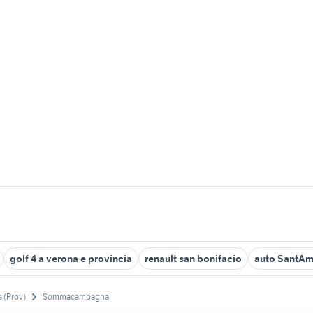
golf 4 a verona e provincia
renault san bonifacio
auto SantAmb
 (Prov)
Sommacampagna