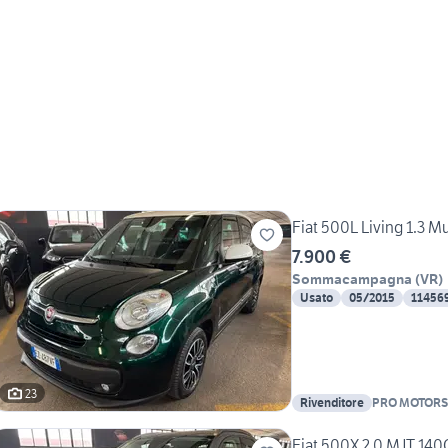
Fiat 500L Living 1.3 
7.900 €
Sommacampagna
(
VR
)
Usato
05/2015
11456
23
Rivenditore
PRO MOTORS
Fiat 500X 2.0 MJT 14