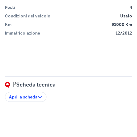
Posti
4
Condizioni del veicolo
Usato
Km
91000 Km
Immatricolazione
12/2012
Scheda tecnica
Apri la scheda