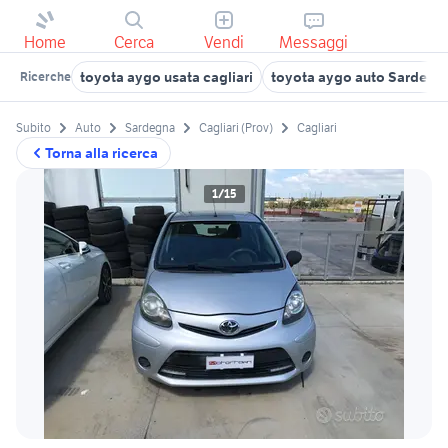
Home
Cerca
Vendi
Messaggi
toyota aygo usata cagliari
toyota aygo auto Sardegn
Ricerche
Subito
Auto
Sardegna
Cagliari (Prov)
Cagliari
Torna alla ricerca
1/15