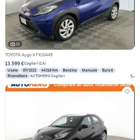
10
TOYOTA Aygo X FX10449
13.599 €
Cagliari
(
CA
)
Usato
07/2022
44216 Km
Benzina
Manuale
Euro 6
Rivenditore
AUTOHERO Cagliari