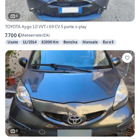
6
TOYOTA Aygo 1.0 VVT-i 69 CV 5 porte x-play
7.700 €
Monserrato
(
CA
)
Usato
11/2014
82000 Km
Benzina
Manuale
Euro 5
6