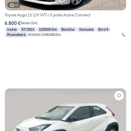
13
Toyota Aygo 1.0 12V VVT-i 5 porte Active Connect
6.800 €
Sestu
(
CA
)
Usato
07/2014
100000 Km
Benzina
Manuale
Euro 5
Rivenditore
GIANNI CORDEDDU