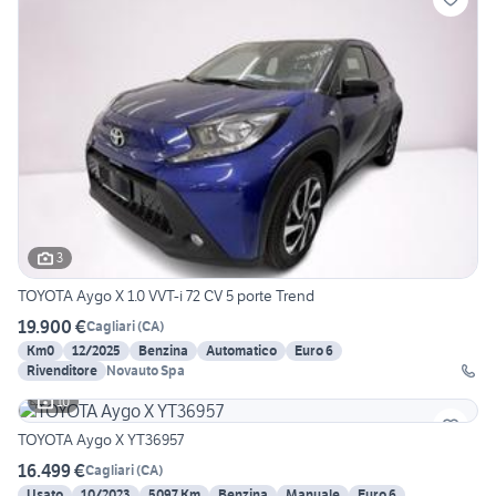
3
TOYOTA Aygo X 1.0 VVT-i 72 CV 5 porte Trend
19.900 €
Cagliari
(
CA
)
Km0
12/2025
Benzina
Automatico
Euro 6
Rivenditore
Novauto Spa
10
TOYOTA Aygo X YT36957
16.499 €
Cagliari
(
CA
)
Usato
10/2023
5097 Km
Benzina
Manuale
Euro 6