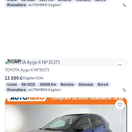
Rivenditore
AUTOHERO Cagliari
10
TOYOTA Aygo X NP35373
13.599 €
Cagliari
(
CA
)
Usato
08/2023
39868 Km
Benzina
Manuale
Euro 6
Rivenditore
AUTOHERO Cagliari