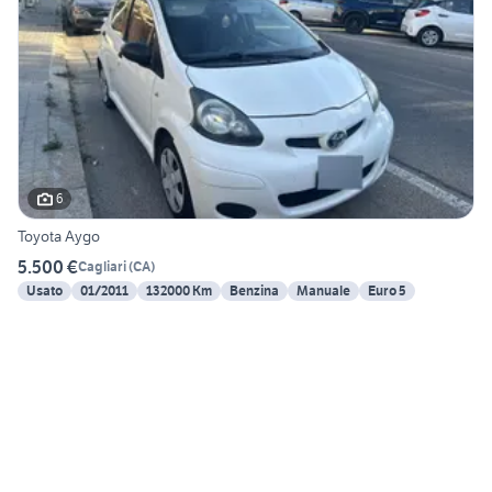
6
Toyota Aygo
5.500 €
Cagliari
(
CA
)
Usato
01/2011
132000 Km
Benzina
Manuale
Euro 5