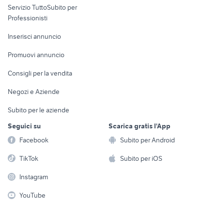
Servizio TuttoSubito per
persona
Informatica
Animali
Professionisti
Arredamento e
Console e
Accessori per
Casalinghi
Inserisci annuncio
Videogiochi
animali
Elettrodomestici
Promuovi annuncio
Audio/Video
Musica e Film
Giardino e Fai da te
Consigli per la vendita
Fotografia
Libri e Riviste
Abbigliamento e
Negozi e Aziende
Telefonia
Strumenti Musicali
Accessori
Subito per le aziende
Sports
Tutto per i bambini
Seguici su
Scarica gratis l'App
Biciclette
Facebook
Subito per Android
Collezionismo
TikTok
Subito per iOS
Instagram
YouTube