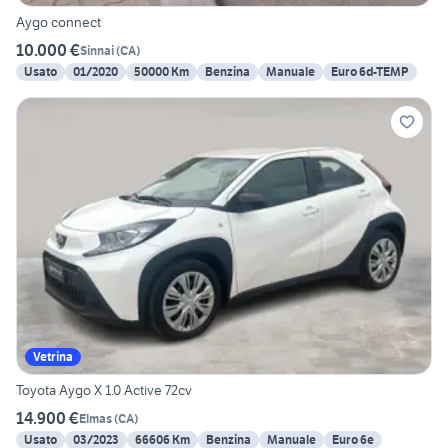
Aygo connect
10.000 €
Sinnai
(
CA
)
Usato
01/2020
50000 Km
Benzina
Manuale
Euro 6d-TEMP
Vetrina
Toyota Aygo X 1.0 Active 72cv
14.900 €
Elmas
(
CA
)
Usato
03/2023
66606 Km
Benzina
Manuale
Euro 6e