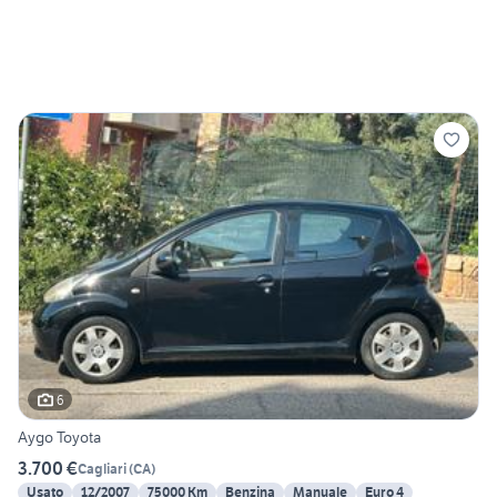
6
Aygo Toyota
3.700 €
Cagliari
(
CA
)
Usato
12/2007
75000 Km
Benzina
Manuale
Euro 4