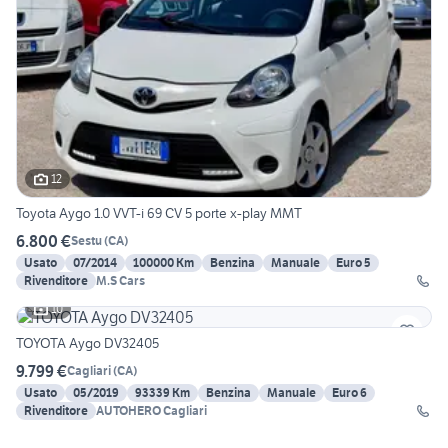
12
Toyota Aygo 1.0 VVT-i 69 CV 5 porte x-play MMT
6.800 €
Sestu
(
CA
)
Usato
07/2014
100000 Km
Benzina
Manuale
Euro 5
Rivenditore
M.S Cars
10
TOYOTA Aygo DV32405
9.799 €
Cagliari
(
CA
)
Usato
05/2019
93339 Km
Benzina
Manuale
Euro 6
Rivenditore
AUTOHERO Cagliari