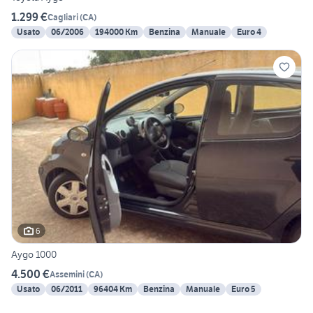
1.299 €
Cagliari
(
CA
)
Usato
06/2006
194000 Km
Benzina
Manuale
Euro 4
6
Aygo 1000
4.500 €
Assemini
(
CA
)
Usato
06/2011
96404 Km
Benzina
Manuale
Euro 5