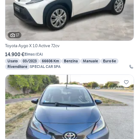
17
Toyota Aygo X 1.0 Active 72cv
14.900 €
Elmas
(
CA
)
Usato
03/2023
66606 Km
Benzina
Manuale
Euro 6e
Rivenditore
SPECIAL CAR SPA