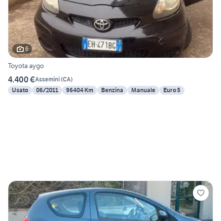
6
Toyota aygo
4.400 €
Assemini
(
CA
)
Usato
06/2011
96404 Km
Benzina
Manuale
Euro 5