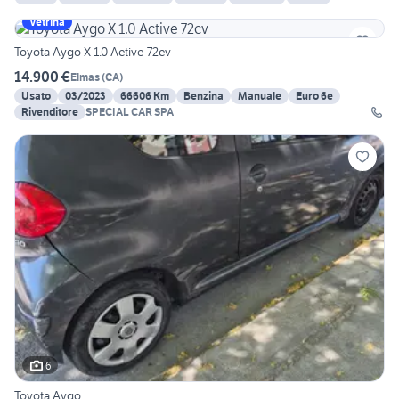
Vetrina
Toyota Aygo X 1.0 Active 72cv
14.900 €
Elmas
(
CA
)
Usato
03/2023
66606 Km
Benzina
Manuale
Euro 6e
Rivenditore
SPECIAL CAR SPA
6
Toyota Aygo