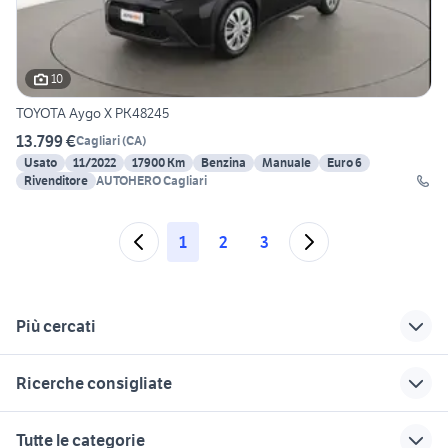
10
TOYOTA Aygo X PK48245
13.799 €
Cagliari
(
CA
)
Usato
11/2022
17900 Km
Benzina
Manuale
Euro 6
Rivenditore
AUTOHERO Cagliari
1
2
3
Più cercati
Correlati
Richerche simili
Suggerimenti
Ricerche consigliate
toyota aygo suv
toyota aygo elettrica
auto usate tertenia
2022
qubo trekking
vespa 125 4t
aygo 2013 auto
glc 250
Tutte le categorie
alfa romeo tonale