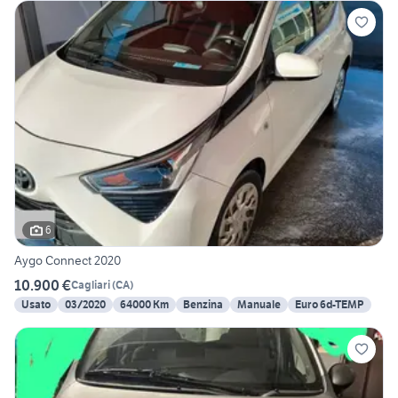
6
Aygo Connect 2020
10.900 €
Cagliari
(
CA
)
Usato
03/2020
64000 Km
Benzina
Manuale
Euro 6d-TEMP