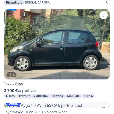
Rivenditore
SPECIAL CAR SPA
6
Toyota Aygo
3.700 €
Cagliari
(
CA
)
Usato
12/2007
75000 Km
Benzina
Manuale
Euro 4
Vetrina
Toyota Aygo 1.0 VVT-i 69 CV 5 porte x-cool