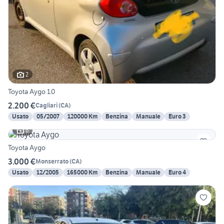
2
Toyota Aygo 1.0
2.200 €
Cagliari
(
CA
)
Usato
05/2007
120000 Km
Benzina
Manuale
Euro 3
6
Toyota Aygo
3.000 €
Monserrato
(
CA
)
Usato
12/2005
165000 Km
Benzina
Manuale
Euro 4