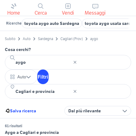
Home
Cerca
Vendi
Messaggi
toyota aygo auto Sardegna
toyota aygo usata sarde
Ricerche
Subito
Auto
Sardegna
Cagliari (Prov)
aygo
Cosa cerchi?
Filtri
Auto
Salva ricerca
Dal più rilevante
61 risultati
Aygo a Cagliari e provincia