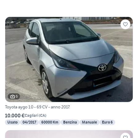
6
Toyota aygo 1.0 - 69 CV - anno 2017.
10.000 €
Cagliari
(
CA
)
Usato
04/2017
60000 Km
Benzina
Manuale
Euro 6