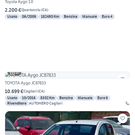
Toyota Aygo 1.0
2.200 €
Quartucciu
(
CA
)
Usato
06/2006
182480 Km
Benzina
Manuale
Euro 4
10
TOYOTA Aygo JC87833
10.699 €
Cagliari
(
CA
)
Usato
10/2016
8302 Km
Benzina
Manuale
Euro 6
Rivenditore
AUTOHERO Cagliari