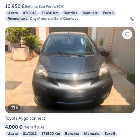
10.950 €
Settimo San Pietro
(
CA
)
Usato
07/2018
75450 Km
Benzina
Manuale
Euro 6
Rivenditore
City Motors di Soldi Gianluca
6
Toyota Aygo connect
4.000 €
Cagliari
(
CA
)
Usato
01/2011
171500 Km
Benzina
Manuale
Euro 5