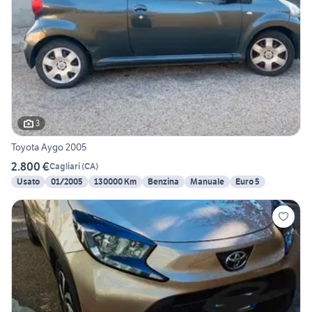
3
Toyota Aygo 2005
2.800 €
Cagliari
(
CA
)
Usato
01/2005
130000 Km
Benzina
Manuale
Euro 5