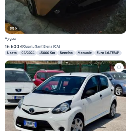
6
Aygox
16.600 €
Quartu Sant'Elena
(
CA
)
Usato
02/2024
15000 Km
Benzina
Manuale
Euro 6d-TEMP