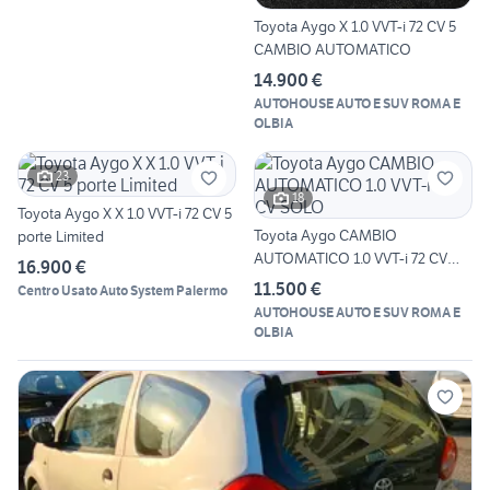
Toyota Aygo X 1.0 VVT-i 72 CV 5
CAMBIO AUTOMATICO
14.900 €
AUTOHOUSE AUTO E SUV ROMA E
OLBIA
23
18
Toyota Aygo X X 1.0 VVT-i 72 CV 5
Toyota Aygo CAMBIO
porte Limited
AUTOMATICO 1.0 VVT-i 72 CV
16.900 €
SOLO
11.500 €
Centro Usato Auto System Palermo
AUTOHOUSE AUTO E SUV ROMA E
OLBIA