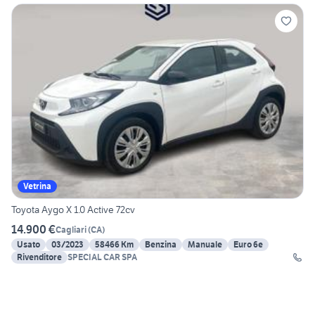
Vetrina
Toyota Aygo X 1.0 Active 72cv
14.900 €
Cagliari
(
CA
)
Usato
03/2023
58466 Km
Benzina
Manuale
Euro 6e
Rivenditore
SPECIAL CAR SPA