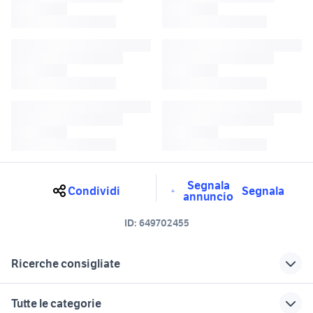
Segnala
Condividi
Segnala
annuncio
ID:
649702455
Ricerche consigliate
porte interne arredamento
4x4 Sardegna
Tutte le categorie
Sardegna