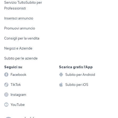
Servizio TuttoSubito per
persona
Informatica
Animali
Professionisti
Arredamento e
Console e
Accessori per
Casalinghi
Inserisci annuncio
Videogiochi
animali
Elettrodomestici
Promuovi annuncio
Audio/Video
Musica e Film
Giardino e Fai da te
Consigli per la vendita
Fotografia
Libri e Riviste
Abbigliamento e
Negozi e Aziende
Telefonia
Strumenti Musicali
Accessori
Subito per le aziende
Sports
Tutto per i bambini
Seguici su
Scarica gratis l'App
Biciclette
Facebook
Subito per Android
Collezionismo
TikTok
Subito per iOS
Instagram
YouTube