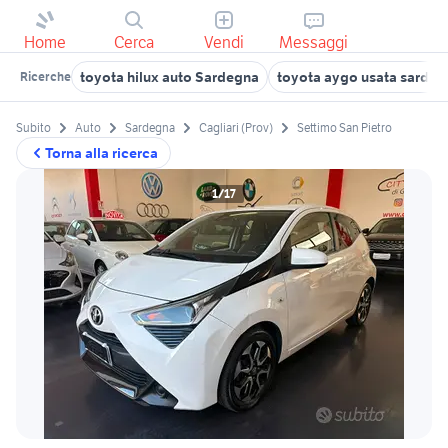
Home
Cerca
Vendi
Messaggi
toyota hilux auto Sardegna
toyota aygo usata sardeg
Ricerche
Subito
Auto
Sardegna
Cagliari (Prov)
Settimo San Pietro
Torna alla ricerca
1/17