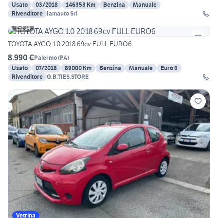
Usato
03/2018
146353 Km
Benzina
Manuale
Rivenditore
Iamauto Srl
14
TOYOTA AYGO 1.0 2018 69cv FULL EURO6
8.990 €
Palermo
(
PA
)
Usato
07/2018
89000 Km
Benzina
Manuale
Euro 6
Rivenditore
G.B.TIES.STORE
Vetrina