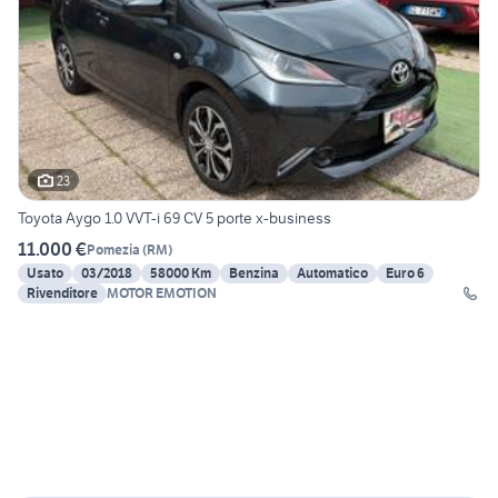
23
Toyota Aygo 1.0 VVT-i 69 CV 5 porte x-business
11.000 €
Pomezia
(
RM
)
Usato
03/2018
58000 Km
Benzina
Automatico
Euro 6
Rivenditore
MOTOR EMOTION