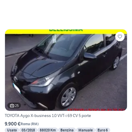
25
TOYOTA Aygo X-business 1.0 VVT-i 69 CV 5 porte
9.900 €
Roma
(
RM
)
Usato
03/2018
88020 Km
Benzina
Manuale
Euro 6