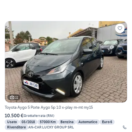
11
Toyota Aygo 5 Porte Aygo 5p 1.0 x-play m-mt my15
10.500 €
Grottaferrata
(
RM
)
Usato
03/2018
57000 Km
Benzina
Automatico
Euro 6
Rivenditore
AN-CAR LUCKY GROUP SRL