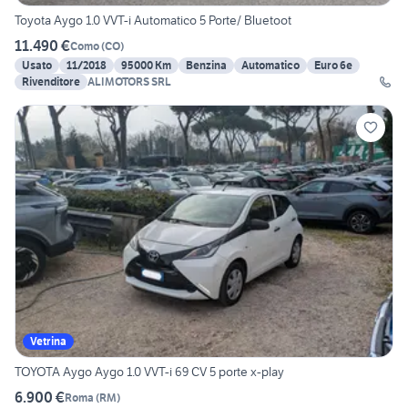
Toyota Aygo 1.0 VVT-i Automatico 5 Porte/ Bluetoot
11.490 €
Como
(
CO
)
Usato
11/2018
95000 Km
Benzina
Automatico
Euro 6e
Rivenditore
ALIMOTORS SRL
Vetrina
TOYOTA Aygo Aygo 1.0 VVT-i 69 CV 5 porte x-play
6.900 €
Roma
(
RM
)