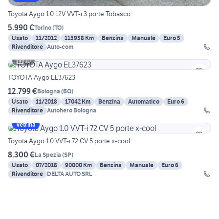
Toyota Aygo 1.0 12V VVT-i 3 porte Tobasco
5.990 €
Torino
(
TO
)
Usato
11/2012
115938 Km
Benzina
Manuale
Euro 5
Rivenditore
Auto-com
10
TOYOTA Aygo EL37623
12.799 €
Bologna
(
BO
)
Usato
11/2018
17042 Km
Benzina
Automatico
Euro 6
Rivenditore
Autohero Bologna
Vetrina
Toyota Aygo 1.0 VVT-i 72 CV 5 porte x-cool
8.300 €
La Spezia
(
SP
)
Usato
07/2018
90000 Km
Benzina
Manuale
Euro 6
Rivenditore
DELTA AUTO SRL