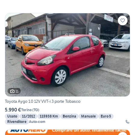
11
Toyota Aygo 1.0 12V VVT-i 3 porte Tobasco
5.990 €
Torino
(
TO
)
Usato
11/2012
115938 Km
Benzina
Manuale
Euro 5
Rivenditore
Auto-com