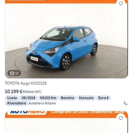
10
TOYOTA Aygo KX20128
10.199 €
Milano
(
MI
)
Usato
09/2019
59150 Km
Benzina
Manuale
Euro 6
Rivenditore
Autohero Milano