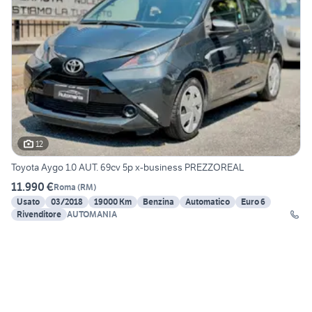
12
Toyota Aygo 1.0 AUT. 69cv 5p x-business PREZZOREAL
11.990 €
Roma
(
RM
)
Usato
03/2018
19000 Km
Benzina
Automatico
Euro 6
Rivenditore
AUTOMANIA