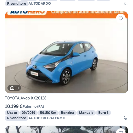
Rivenditore
AUTODARDO
10
TOYOTA Aygo KX20128
10.199 €
Palermo
(
PA
)
Usato
09/2019
59150 Km
Benzina
Manuale
Euro 6
Rivenditore
AUTOHERO PALERMO