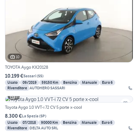
10
TOYOTA Aygo KX20128
10.199 €
Sassari
(
SS
)
Usato
09/2019
59150 Km
Benzina
Manuale
Euro 6
Rivenditore
AUTOHERO SASSARI
7
Toyota Aygo 1.0 VVT-i 72 CV 5 porte x-cool
8.300 €
La Spezia
(
SP
)
Usato
07/2018
90000 Km
Benzina
Manuale
Euro 6
Rivenditore
DELTA AUTO SRL