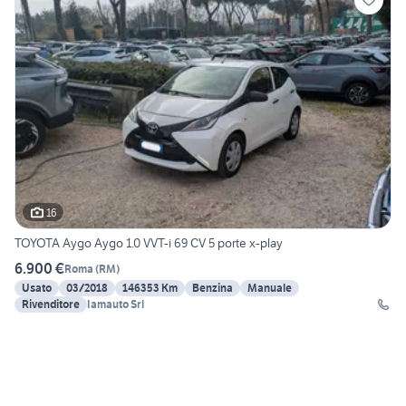
16
TOYOTA Aygo Aygo 1.0 VVT-i 69 CV 5 porte x-play
6.900 €
Roma
(
RM
)
Usato
03/2018
146353 Km
Benzina
Manuale
Rivenditore
Iamauto Srl