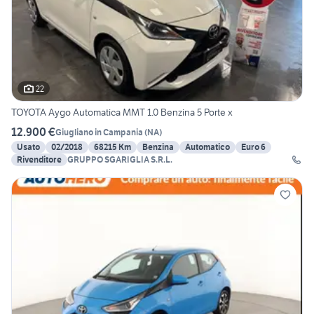
22
TOYOTA Aygo Automatica MMT 1.0 Benzina 5 Porte x
12.900 €
Giugliano in Campania
(
NA
)
Usato
02/2018
68215 Km
Benzina
Automatico
Euro 6
Rivenditore
GRUPPO SGARIGLIA S.R.L.