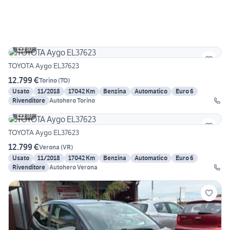
10
TOYOTA Aygo EL37623
12.799 €
Torino
(
TO
)
Usato
11/2018
17042 Km
Benzina
Automatico
Euro 6
Rivenditore
Autohero Torino
10
TOYOTA Aygo EL37623
12.799 €
Verona
(
VR
)
Usato
11/2018
17042 Km
Benzina
Automatico
Euro 6
Rivenditore
Autohero Verona