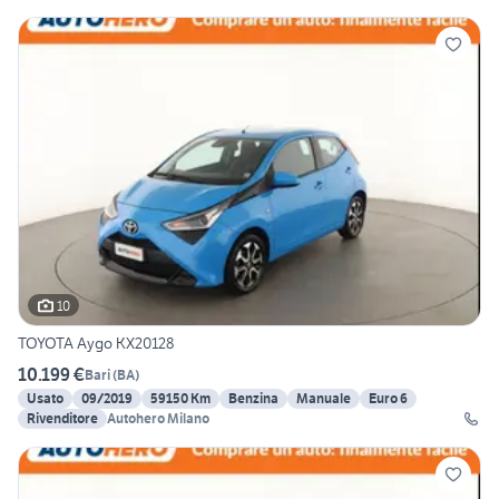
10
TOYOTA Aygo KX20128
10.199 €
Bari
(
BA
)
Usato
09/2019
59150 Km
Benzina
Manuale
Euro 6
Rivenditore
Autohero Milano