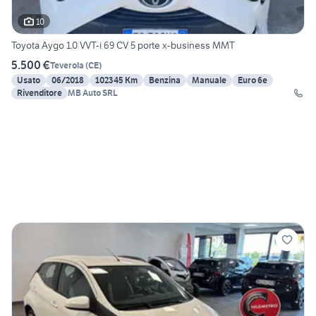
10
Toyota Aygo 1.0 VVT-i 69 CV 5 porte x-business MMT
5.500 €
Teverola
(
CE
)
Usato
06/2018
102345 Km
Benzina
Manuale
Euro 6e
Rivenditore
MB Auto SRL