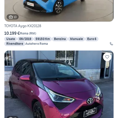
10
TOYOTA Aygo KX20128
10.199 €
Roma
(
RM
)
Usato
09/2019
59150 Km
Benzina
Manuale
Euro 6
Rivenditore
Autohero Roma