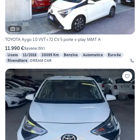
16
TOYOTA Aygo 1.0 VVT-i 72 CV 5 porte x-play MMT A
11.990 €
Savona
(
SV
)
Usato
11/2018
30395 Km
Benzina
Automatico
Euro 6e
Rivenditore
DREAM CAR