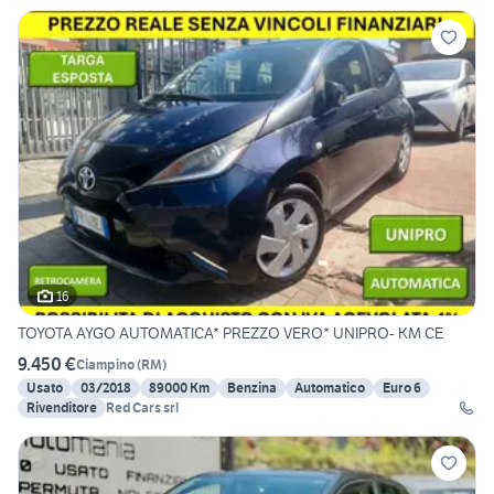
16
TOYOTA AYGO AUTOMATICA* PREZZO VERO* UNIPRO- KM CE
9.450 €
Ciampino
(
RM
)
Usato
03/2018
89000 Km
Benzina
Automatico
Euro 6
Rivenditore
Red Cars srl