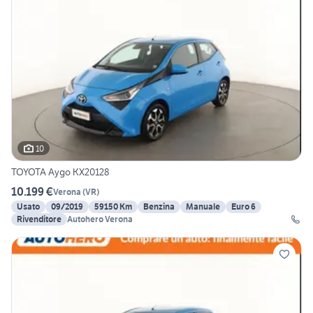
10
TOYOTA Aygo KX20128
10.199 €
Verona
(
VR
)
Usato
09/2019
59150 Km
Benzina
Manuale
Euro 6
Rivenditore
Autohero Verona