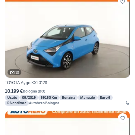
10
TOYOTA Aygo KX20128
10.199 €
Bologna
(
BO
)
Usato
09/2019
59150 Km
Benzina
Manuale
Euro 6
Rivenditore
Autohero Bologna