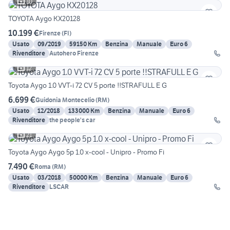
10
TOYOTA Aygo KX20128
10.199 €
Firenze
(
FI
)
Usato
09/2019
59150 Km
Benzina
Manuale
Euro 6
Rivenditore
Autohero Firenze
12
Toyota Aygo 1.0 VVT-i 72 CV 5 porte !!STRAFULL E G
6.699 €
Guidonia Montecelio
(
RM
)
Usato
12/2018
133000 Km
Benzina
Manuale
Euro 6
Rivenditore
the people's car
21
Toyota Aygo Aygo 5p 1.0 x-cool - Unipro - Promo Fi
7.490 €
Roma
(
RM
)
Usato
03/2018
50000 Km
Benzina
Manuale
Euro 6
Rivenditore
LSCAR