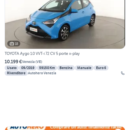
18
TOYOTA Aygo 1.0 VVT-i 72 CV 5 porte x-play
10.199 €
Venezia
(
VE
)
Usato
09/2019
59150 Km
Benzina
Manuale
Euro 6
Rivenditore
Autohero Venezia