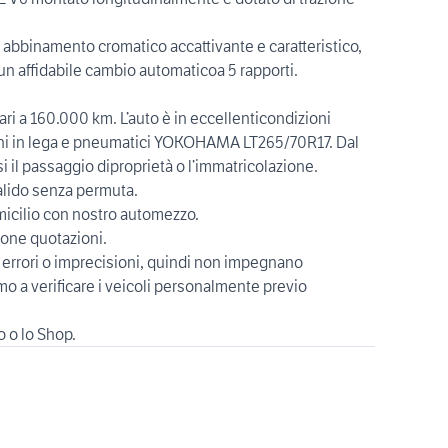
bbinamento cromatico accattivante e caratteristico,
 un affidabile cambio automaticoa 5 rapporti.
ri a 160.000 km. L’auto è in eccellenticondizioni
hi in lega e pneumatici YOKOHAMA LT265/70R17. Dal
il passaggio diproprietà o l’immatricolazione.
alido senza permuta.
omicilio con nostro automezzo.
uone quotazioni.
 errori o imprecisioni, quindi non impegnano
mo a verificare i veicoli personalmente previo
to o lo Shop.