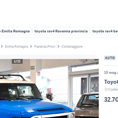
to Emilia Romagna
toyota rav4 Ravenna provincia
toyota rav4 b
Emilia-Romagna
Piacenza (Prov)
Cortemaggiore
AUTO
1/23
15 mag a
Toyot
Corte
32.7