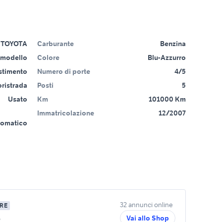
TOYOTA
Carburante
Benzina
 modello
Colore
Blu-Azzurro
estimento
Numero di porte
4/5
ristrada
Posti
5
Usato
Km
101000 Km
Immatricolazione
12/2007
tomatico
32 annunci online
RE
o
Vai allo Shop