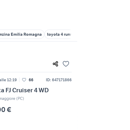
enzina Emilia Romagna
toyota 4 runner hilux Emilia Romagna
toy
lle 12:19
66
ID: 647171866
a FJ Cruiser 4 WD
maggiore (PC)
00 €