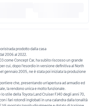
oristrada prodotto dalla casa
al 2006 al 2022.
003 come Concept Car, ha subito riscosso un grande
er cui, dopo l'esordio in versione definitiva al North
l gennaio 2005, ne è stata poi iniziata la produzione
portiere che, presentando un'apertura ad armadio ed
le, la rendono unica e molto funzionale.
 lo stile della Toyota Land Cruiser FJ40 degli anni 70,
con i fari rotondi inglobati in una calandra dalla tonalità
-FE V6 montato longitudinalmente e dotato di trazione