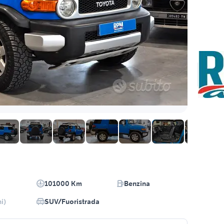
101000 Km
Benzina
i)
SUV/Fuoristrada