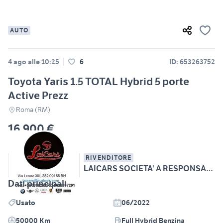
AUTO
4 ago alle 10:25
6
ID: 653263752
Toyota Yaris 1.5 TOTAL Hybrid 5 porte
Active Prezz
Roma (RM)
16.900 €
RIVENDITORE
LAICARS SOCIETA' A RESPONSABILITA' LIMITATA SEMPLI
Dati principali
Usato
06/2022
50000 Km
Full Hybrid Benzina