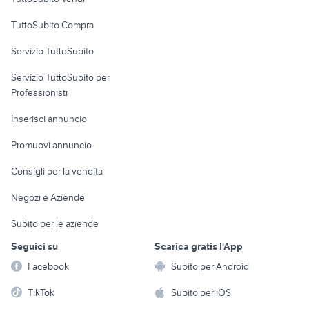
toyota corolla 2023 active
alfa 90
Uffici e Locali
TuttoSubito Compra
alfa romeo tonale
auto usate imola
commerciali
alfa 164 v6 turbo
sesto san giovanni
Servizio TuttoSubito
elettronica
per la casa e la
sports e hobby
Servizio TuttoSubito per
persona
Informatica
Animali
Professionisti
Arredamento e
Console e
Accessori per
Casalinghi
Inserisci annuncio
Videogiochi
animali
Elettrodomestici
Promuovi annuncio
Audio/Video
Musica e Film
Giardino e Fai da te
Consigli per la vendita
Fotografia
Libri e Riviste
Abbigliamento e
Negozi e Aziende
Telefonia
Strumenti Musicali
Accessori
Subito per le aziende
Sports
Tutto per i bambini
Seguici su
Scarica gratis l'App
Biciclette
Facebook
Subito per Android
Collezionismo
TikTok
Subito per iOS