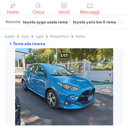
Home
Cerca
Vendi
Messaggi
toyota aygo usata roma
toyota yaris km 0 roma
toy
Ricerche
Subito
Auto
Lazio
Roma (Prov)
Roma
Torna alla ricerca
1/17