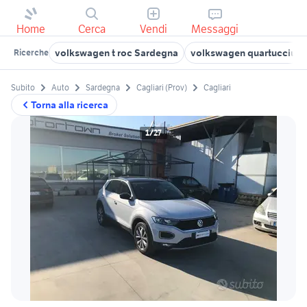
Home
Cerca
Vendi
Messaggi
volkswagen t roc Sardegna
volkswagen quartucciu
Ricerche
Subito
Auto
Sardegna
Cagliari (Prov)
Cagliari
Torna alla ricerca
1/27