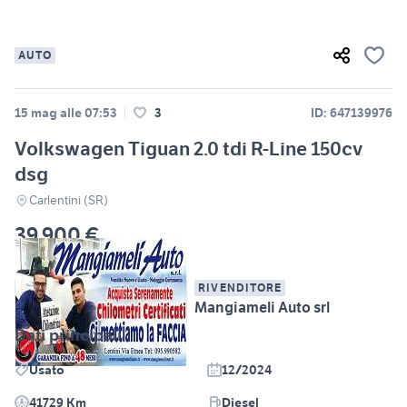
AUTO
15 mag alle 07:53
3
ID: 647139976
Volkswagen Tiguan 2.0 tdi R-Line 150cv
dsg
Carlentini (SR)
39.900 €
RIVENDITORE
Mangiameli Auto srl
Dati principali
Usato
12/2024
41729 Km
Diesel