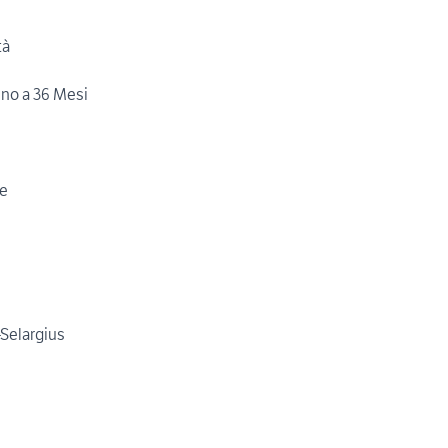
tà
ino a 36 Mesi
ne
-Selargius