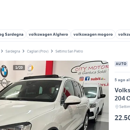
reg Sardegna
volkswagen Alghero
volkswagen mogoro
volks
Sardegna
Cagliari (Prov)
Settimo San Pietro
AUTO
1/20
5 ago al
Volk
204 C
Settim
22.5