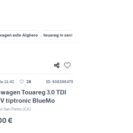
wagen auto Alghero
touareg in sardegna
volkswagen oristano
le 11:42
26
ID: 638396475
swagen Touareg 3.0 TDI
V tiptronic BlueMo
o San Pietro (CA)
00 €