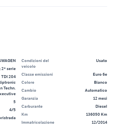
SWAGEN
Condizioni del
Usato
veicolo
 2ª serie
Classe emissioni
Euro 6e
 TDI 204
tiptronic
Colore
Bianco
n Techn.
Cambio
Automatico
xecutive
Garanzia
12 mesi
5
Carburante
Diesel
4/5
Km
136050 Km
ristrada
Immatricolazione
12/2014