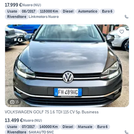
17.999 €
Nuoro
(
NU
)
Usato
08/2017
115000 Km
Diesel
Automatico
Euro 6
Rivenditore
Linkmotors Nuoro
15
VOLKSWAGEN GOLF 7.5 1.6 TDI 115 CV 5p. Business
13.499 €
Nuoro
(
NU
)
Usato
07/2017
140000 Km
Diesel
Manuale
Euro 6
Rivenditore
SAMAUTO SNC