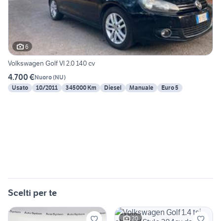
6
Volkswagen Golf VI 2.0 140 cv
4.700 €
Nuoro
(
NU
)
Usato
10/2011
345000 Km
Diesel
Manuale
Euro 5
Scelti per te
20