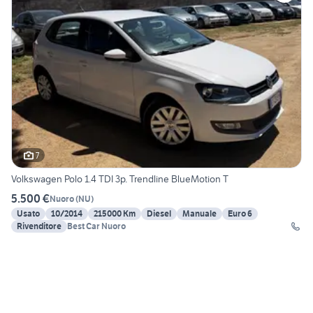
7
Volkswagen Polo 1.4 TDI 3p. Trendline BlueMotion T
5.500 €
Nuoro
(
NU
)
Usato
10/2014
215000 Km
Diesel
Manuale
Euro 6
Rivenditore
Best Car Nuoro