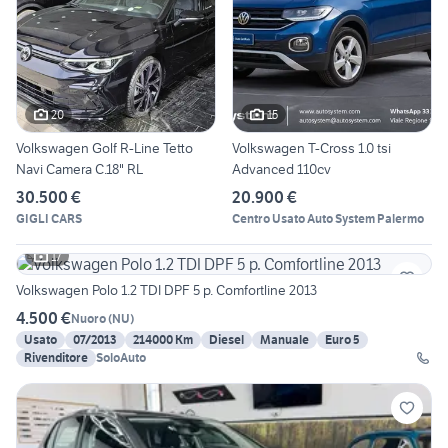
20
15
Volkswagen Golf R-Line Tetto
Volkswagen T-Cross 1.0 tsi
Navi Camera C.18" RL
Advanced 110cv
30.500 €
20.900 €
GIGLI CARS
Centro Usato Auto System Palermo
17
Volkswagen Polo 1.2 TDI DPF 5 p. Comfortline 2013
4.500 €
Nuoro
(
NU
)
Usato
07/2013
214000 Km
Diesel
Manuale
Euro 5
Rivenditore
SoloAuto