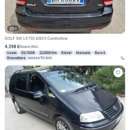
9
GOLF SW 1.9 TDI 105CV Comfortline
4.398 €
Nuoro
(
NU
)
Usato
03/2008
212000 Km
Diesel
Manuale
Euro 4
Rivenditore
SAMAUTO SNC