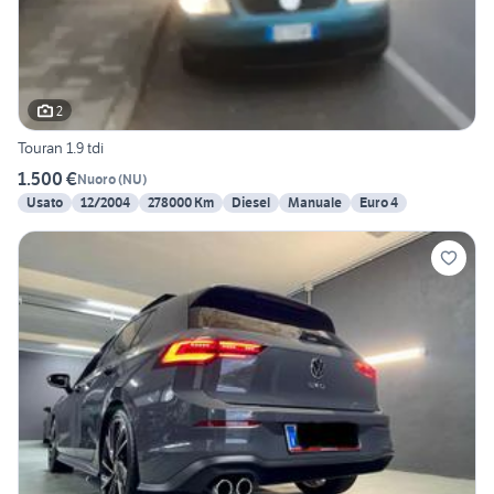
2
Touran 1.9 tdi
1.500 €
Nuoro
(
NU
)
Usato
12/2004
278000 Km
Diesel
Manuale
Euro 4