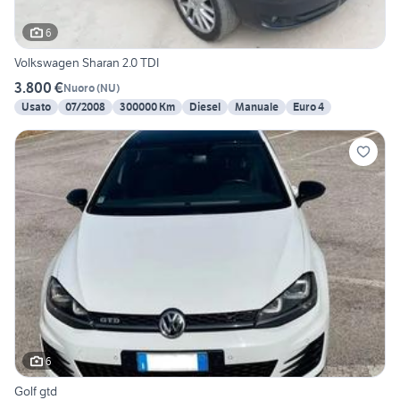
6
Volkswagen Sharan 2.0 TDI
3.800 €
Nuoro
(
NU
)
Usato
07/2008
300000 Km
Diesel
Manuale
Euro 4
6
Golf gtd