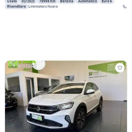
Usato
02/2023
78998 Km
Benzina
Automatico
Euro 6
Rivenditore
Linkmotors Nuoro