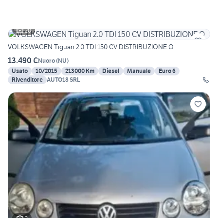
20
VOLKSWAGEN Tiguan 2.0 TDI 150 CV DISTRIBUZIONE O
13.490 €
Nuoro
(
NU
)
Usato
10/2015
213000 Km
Diesel
Manuale
Euro 6
Rivenditore
AUTO18 SRL