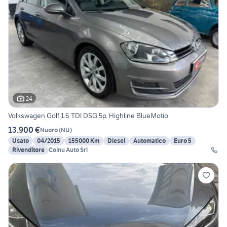
24
Volkswagen Golf 1.6 TDI DSG 5p. Highline BlueMotio
13.900 €
Nuoro
(
NU
)
Usato
04/2015
155000 Km
Diesel
Automatico
Euro 5
Rivenditore
Coinu Auto Srl