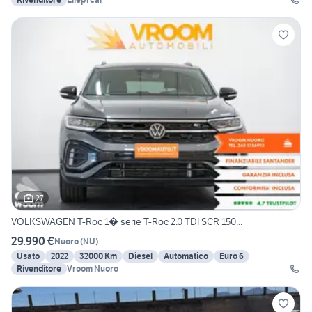
27
VOLKSWAGEN T-Roc 1� serie T-Roc 2.0 TDI SCR 150...
29.990 €
Nuoro
(
NU
)
Usato
2022
32000 Km
Diesel
Automatico
Euro 6
Rivenditore
Vroom Nuoro