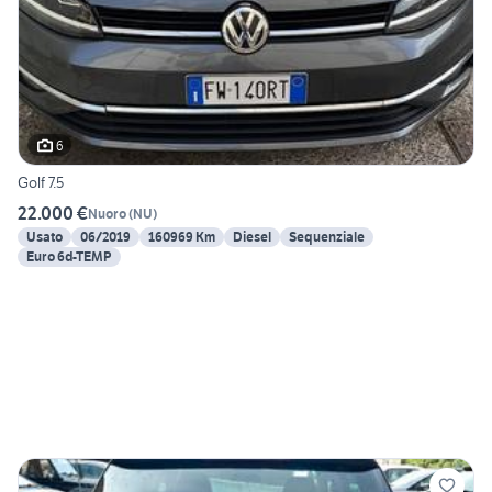
6
Golf 7.5
22.000 €
Nuoro
(
NU
)
Usato
06/2019
160969 Km
Diesel
Sequenziale
Euro 6d-TEMP