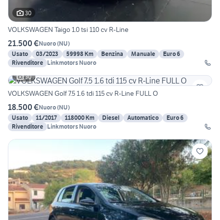
30
VOLKSWAGEN Taigo 1.0 tsi 110 cv R-Line
21.500 €
Nuoro
(
NU
)
Usato
03/2023
59998 Km
Benzina
Manuale
Euro 6
Rivenditore
Linkmotors Nuoro
30
VOLKSWAGEN Golf 7.5 1.6 tdi 115 cv R-Line FULL O
18.500 €
Nuoro
(
NU
)
Usato
11/2017
118000 Km
Diesel
Automatico
Euro 6
Rivenditore
Linkmotors Nuoro