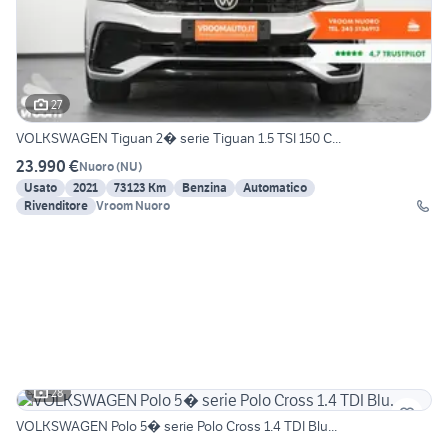
27
VOLKSWAGEN Tiguan 2� serie Tiguan 1.5 TSI 150 C...
23.990 €
Nuoro
(
NU
)
Usato
2021
73123 Km
Benzina
Automatico
Rivenditore
Vroom Nuoro
28
VOLKSWAGEN Polo 5� serie Polo Cross 1.4 TDI Blu...