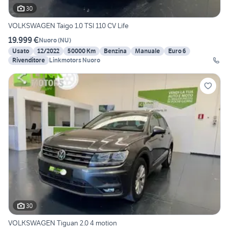
30
VOLKSWAGEN Taigo 1.0 TSI 110 CV Life
19.999 €
Nuoro
(
NU
)
Usato
12/2022
50000 Km
Benzina
Manuale
Euro 6
Rivenditore
Linkmotors Nuoro
30
VOLKSWAGEN Tiguan 2.0 4 motion