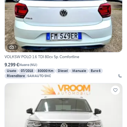
7
VOLKSW POLO 1.6 TDI 80cv 5p. Comfortline
9.299 €
Nuoro
(
NU
)
Usato
07/2018
80000 Km
Diesel
Manuale
Euro 6
Rivenditore
SAMAUTO SNC