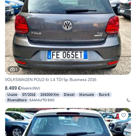
9
VOLKSWAGEN POLO 6r 1.4 TDI 5p. Business 2016
8.499 €
Nuoro
(
NU
)
Usato
07/2016
156000 Km
Diesel
Manuale
Euro 6
Rivenditore
SAMAUTO SNC