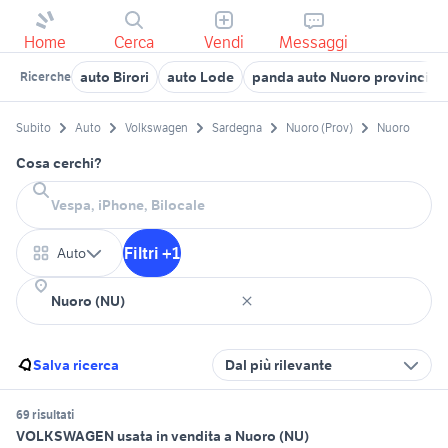
Home
Cerca
Vendi
Messaggi
auto Birori
auto Lode
panda auto Nuoro provincia
Ricerche
Subito
Auto
Volkswagen
Sardegna
Nuoro (Prov)
Nuoro
Cosa cerchi?
Filtri +1
Auto
Salva ricerca
Dal più rilevante
69 risultati
VOLKSWAGEN usata in vendita a Nuoro (NU)