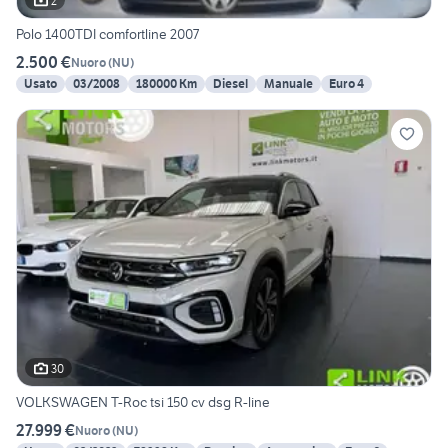
2
Polo 1400TDI comfortline 2007
2.500 €
Nuoro
(
NU
)
Usato
03/2008
180000 Km
Diesel
Manuale
Euro 4
30
VOLKSWAGEN T-Roc tsi 150 cv dsg R-line
27.999 €
Nuoro
(
NU
)