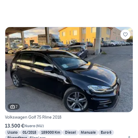
7
Volkswagen Golf 7.5 Rline 2018
13.500 €
Nuoro
(
NU
)
Usato
01/2018
189000 Km
Diesel
Manuale
Euro 6
Rivenditore
Ellepi car