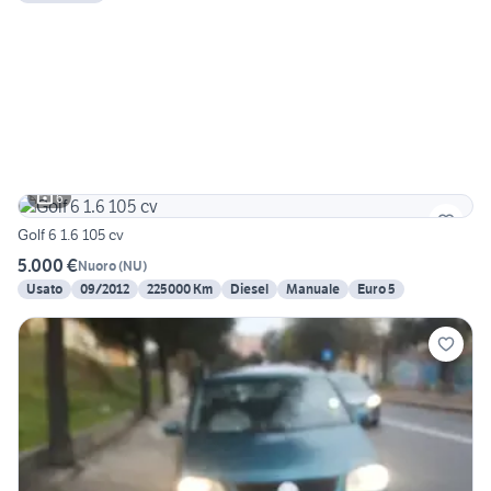
6
Golf 6 1.6 105 cv
5.000 €
Nuoro
(
NU
)
Usato
09/2012
225000 Km
Diesel
Manuale
Euro 5