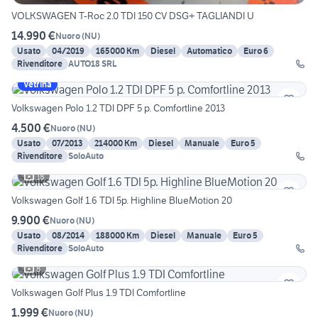
VOLKSWAGEN T-Roc 2.0 TDI 150 CV DSG+ TAGLIANDI U
14.990 €
Nuoro
(
NU
)
Usato
04/2019
165000 Km
Diesel
Automatico
Euro 6
Rivenditore
AUTO18 SRL
Vetrina
Volkswagen Polo 1.2 TDI DPF 5 p. Comfortline 2013
4.500 €
Nuoro
(
NU
)
Usato
07/2013
214000 Km
Diesel
Manuale
Euro 5
Rivenditore
SoloAuto
18
Volkswagen Golf 1.6 TDI 5p. Highline BlueMotion 20
9.900 €
Nuoro
(
NU
)
Usato
08/2014
188000 Km
Diesel
Manuale
Euro 5
Rivenditore
SoloAuto
8
Volkswagen Golf Plus 1.9 TDI Comfortline
1.999 €
Nuoro
(
NU
)