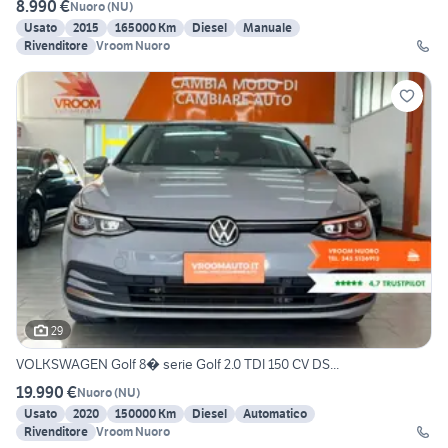
8.990 €
Nuoro
(
NU
)
Usato
2015
165000 Km
Diesel
Manuale
Rivenditore
Vroom Nuoro
29
VOLKSWAGEN Golf 8� serie Golf 2.0 TDI 150 CV DS...
19.990 €
Nuoro
(
NU
)
Usato
2020
150000 Km
Diesel
Automatico
Rivenditore
Vroom Nuoro