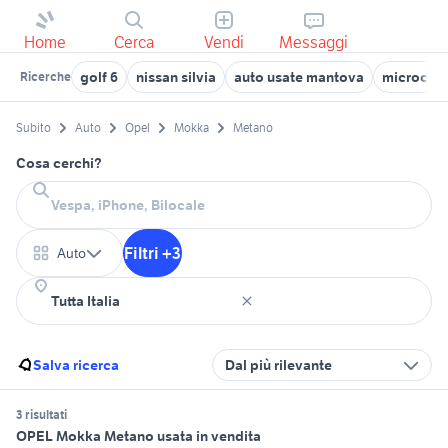
Home
Cerca
Vendi
Messaggi
golf 6
nissan silvia
auto usate mantova
microcar 
Ricerche
Subito
Auto
Opel
Mokka
Metano
Cosa cerchi?
Filtri +3
Auto
Salva ricerca
Dal più rilevante
3 risultati
OPEL Mokka Metano usata in vendita