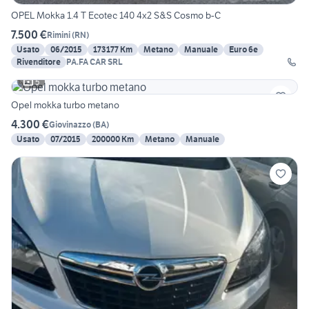
OPEL Mokka 1.4 T Ecotec 140 4x2 S&S Cosmo b-C
7.500 €
Rimini
(
RN
)
Usato
06/2015
173177 Km
Metano
Manuale
Euro 6e
Rivenditore
PA.FA CAR SRL
5
Opel mokka turbo metano
4.300 €
Giovinazzo
(
BA
)
Usato
07/2015
200000 Km
Metano
Manuale