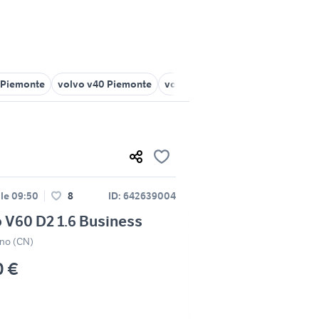
 Piemonte
volvo v40 Piemonte
volvo v50 auto Piemonte
auto
lle 09:50
8
ID: 642639004
 V60 D2 1.6 Business
no (CN)
0 €