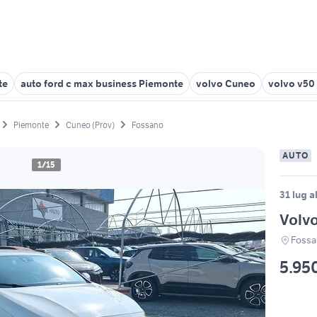
te
auto ford c max business Piemonte
volvo Cuneo
volvo v50
Piemonte
Cuneo (Prov)
Fossano
AUTO
1/15
31 lug a
Volvo
Fossa
5.95