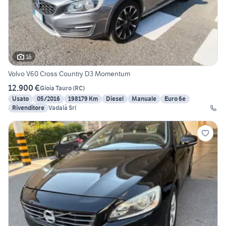
16
Volvo V60 Cross Country D3 Momentum
12.900 €
Gioia Tauro
(
RC
)
Usato
05/2016
198179 Km
Diesel
Manuale
Euro 6e
Rivenditore
Vadalà Srl