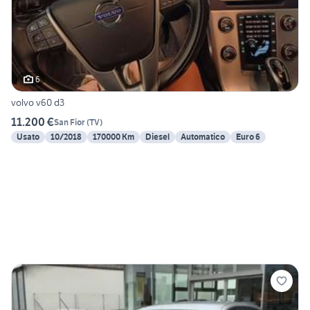
6
volvo v60 d3
11.200 €
San Fior
(
TV
)
Usato
10/2018
170000 Km
Diesel
Automatico
Euro 6