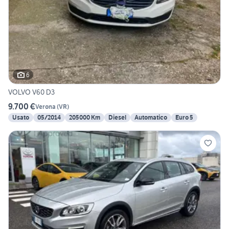
6
VOLVO V60 D3
9.700 €
Verona
(
VR
)
Usato
05/2014
205000 Km
Diesel
Automatico
Euro 5