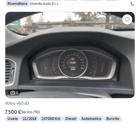
Rivenditore
Mondo Auto S.r.l.
6
Volvo v60 d3
7.500 €
Torino
(
TO
)
Usato
11/2016
247000 Km
Diesel
Automatico
Euro 6e