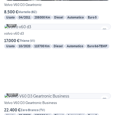
Volvo V60 D3 Geartronic
8.500 €
Martello
(
BZ
)
Usato
04/2011
208000 Km
Diesel
Automatico
Euro 5
6
volvo v60 d3
17.000 €
Thiene
(
VI
)
Usato
10/2020
115700 Km
Diesel
Automatico
Euro 6d-TEMP
26
Volvo V60 D3 Geartronic Business
22.400 €
Zero Branco
(
TV
)