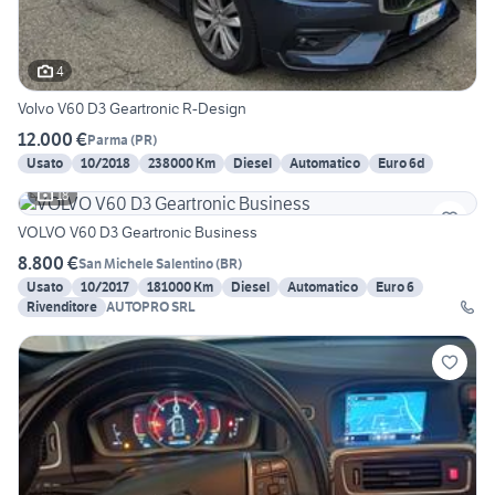
4
Volvo V60 D3 Geartronic R-Design
12.000 €
Parma
(
PR
)
Usato
10/2018
238000 Km
Diesel
Automatico
Euro 6d
18
VOLVO V60 D3 Geartronic Business
8.800 €
San Michele Salentino
(
BR
)
Usato
10/2017
181000 Km
Diesel
Automatico
Euro 6
Rivenditore
AUTOPRO SRL