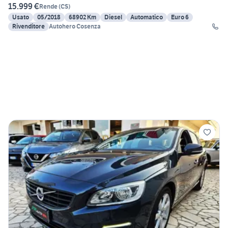
15.999 €
Rende
(
CS
)
Usato
05/2018
68902 Km
Diesel
Automatico
Euro 6
Rivenditore
Autohero Cosenza