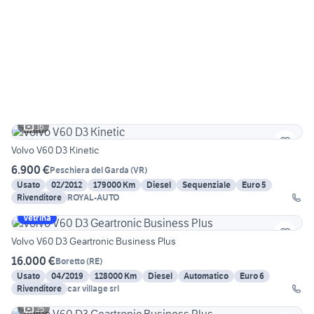
16
Volvo V60 D3 Kinetic
6.900 €
Peschiera del Garda
(
VR
)
Usato
02/2012
179000 Km
Diesel
Sequenziale
Euro 5
Rivenditore
ROYAL-AUTO
Vetrina
Volvo V60 D3 Geartronic Business Plus
16.000 €
Boretto
(
RE
)
Usato
04/2019
128000 Km
Diesel
Automatico
Euro 6
Rivenditore
car village srl
25