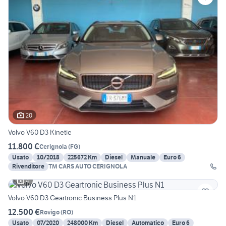
20
Volvo V60 D3 Kinetic
11.800 €
Cerignola
(
FG
)
Usato
10/2018
225672 Km
Diesel
Manuale
Euro 6
Rivenditore
TM CARS AUTO CERIGNOLA
4
Volvo V60 D3 Geartronic Business Plus N1
12.500 €
Rovigo
(
RO
)
Usato
07/2020
248000 Km
Diesel
Automatico
Euro 6