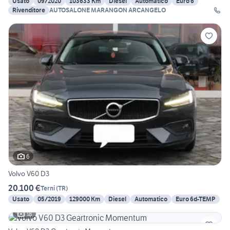
Usato
09/2020
103633 Km
Diesel
Automatico
Euro 6
Rivenditore
AUTOSALONE MARANGON ARCANGELO
6
Volvo V60 D3
20.100 €
Terni
(
TR
)
Usato
05/2019
129000 Km
Diesel
Automatico
Euro 6d-TEMP
18