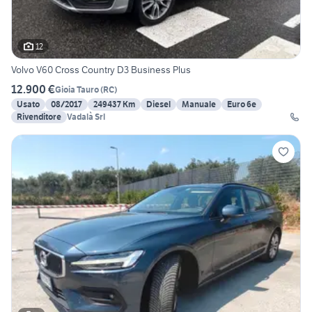
12
Volvo V60 Cross Country D3 Business Plus
12.900 €
Gioia Tauro
(
RC
)
Usato
08/2017
249437 Km
Diesel
Manuale
Euro 6e
Rivenditore
Vadalà Srl