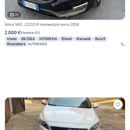
20
Volvo V60 ..2.0 D3 R momentum anno 2014
2.000 €
Vicenza
(
VI
)
Usato
08/2014
347000 Km
Diesel
Manuale
Euro 5
Rivenditore
AUTORADO