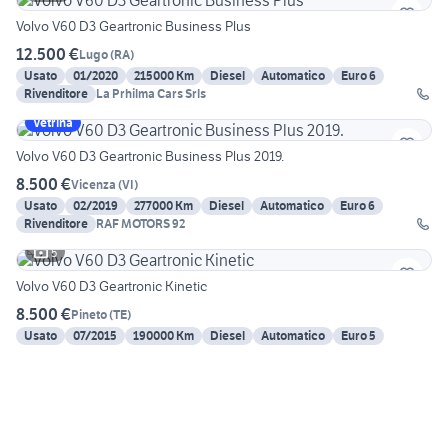
Volvo V60 D3 Geartronic Business Plus
12.500 €
Lugo
(
RA
)
Usato
01/2020
215000 Km
Diesel
Automatico
Euro 6
Rivenditore
La Prhilma Cars Srls
Vetrina
Volvo V60 D3 Geartronic Business Plus 2019.
8.500 €
Vicenza
(
VI
)
Usato
02/2019
277000 Km
Diesel
Automatico
Euro 6
Rivenditore
RAF MOTORS 92
5
Volvo V60 D3 Geartronic Kinetic
8.500 €
Pineto
(
TE
)
Usato
07/2015
190000 Km
Diesel
Automatico
Euro 5