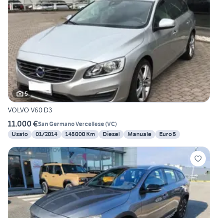
5
VOLVO V60 D3
11.000 €
San Germano Vercellese
(
VC
)
Usato
01/2014
145000 Km
Diesel
Manuale
Euro 5