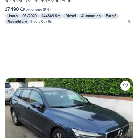
Volvo V60 D3 Geartronic Momentum
17.490 €
Pordenone
(
PN
)
Usato
05/2020
144889 Km
Diesel
Automatico
Euro 6
Rivenditore
Nice's Car Srl