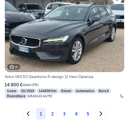
16
Volvo V60 D3 Geartronic R-design 12 mesi Garanzia
14.900 €
Alatri
(
FR
)
Usato
03/2019
144500 Km
Diesel
Automatico
Euro 6
Rivenditore
GRAMAS AUTO
1
2
3
4
5