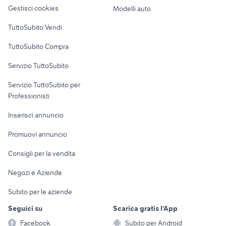
altro
Gestisci cookies
Modelli auto
Case vacanza
TuttoSubito Vendi
Uffici e Locali
TuttoSubito Compra
commerciali
Servizio TuttoSubito
elettronica
per la casa e la
sports e hobby
Servizio TuttoSubito per
persona
Informatica
Animali
Professionisti
Arredamento e
Console e
Accessori per
Casalinghi
Inserisci annuncio
Videogiochi
animali
Elettrodomestici
Promuovi annuncio
Audio/Video
Musica e Film
Giardino e Fai da te
Consigli per la vendita
Fotografia
Libri e Riviste
Abbigliamento e
Negozi e Aziende
Telefonia
Strumenti Musicali
Accessori
Subito per le aziende
Sports
Tutto per i bambini
Seguici su
Scarica gratis l'App
Biciclette
Facebook
Subito per Android