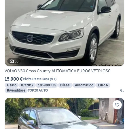
30
VOLVO V60 Cross Country AUTOMATICA EURO6 VETRI OSC
15.900 €
Civita Castellana
(
VT
)
Usato
07/2017
105900 Km
Diesel
Automatico
Euro 6
Rivenditore
TOP20 AUTO