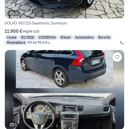
16
VOLVO V60 D3 Geartronic Summum
11.900 €
Veglie
(
LE
)
Usato
02/2016
123000 Km
Diesel
Automatico
Euro 6e
Rivenditore
FR AUTO S.R.L
5