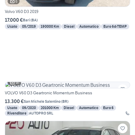
6
Volvo V60 D3 2019
17.000 €
Bari
(
BA
)
Usato
05/2019
190000 Km
Diesel
Automatico
Euro 6d-TEMP
16
VOLVO V60 D3 Geartronic Momentum Business
13.300 €
San Michele Salentino
(
BR
)
Usato
09/2020
201000 Km
Diesel
Automatico
Euro 6
Rivenditore
AUTOPRO SRL