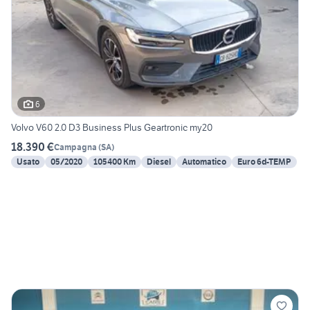
6
Volvo V60 2.0 D3 Business Plus Geartronic my20
18.390 €
Campagna
(
SA
)
Usato
05/2020
105400 Km
Diesel
Automatico
Euro 6d-TEMP