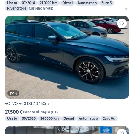
Usato
07/2014
212000 Km
Diesel
Automatico
Euro 5
Rivenditore
Carpino Group
6
VOLVO V60 D3 2.0 150cv
17.500 €
Canosa di Puglia
(
BT
)
Usato
05/2020
140000 Km
Diesel
Automatico
Euro 6d