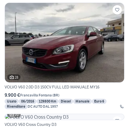
28
VOLVO V60 2.0D D3 150CV FULL LED MANUALE MY16
9.900 €
Francavilla Fontana
(
BR
)
Usato
06/2016
129800 Km
Diesel
Manuale
Euro 6
Rivenditore
DC AUTO DAL 1957
20
VOLVO V60 Cross Country D3