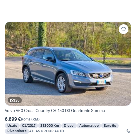
20
Volvo V60 Cross Country CV-150 D3 Geartronic Summu
6.899 €
Roma
(
RM
)
Usato
01/2017
313000 Km
Diesel
Automatico
Euro 6e
Rivenditore
ATLAS GROUP AUTO