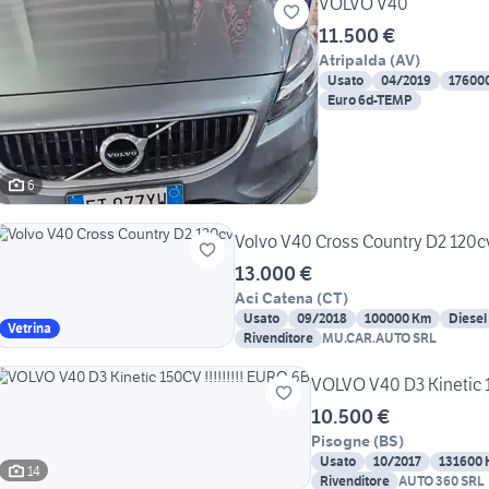
VOLVO V40
11.500 €
Atripalda
(
AV
)
Usato
04/2019
17600
Euro 6d-TEMP
6
Volvo V40 Cross Country D2 120c
13.000 €
Aci Catena
(
CT
)
Usato
09/2018
100000 Km
Diesel
Vetrina
Rivenditore
MU.CAR.AUTO SRL
VOLVO V40 D3 Kinetic 1
10.500 €
Pisogne
(
BS
)
Usato
10/2017
131600
14
Rivenditore
AUTO 360 SRL