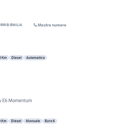
Mostra numero
URRISI EMILIA
0 Km
Diesel
Automatico
0cv E6 Momentum
0 Km
Diesel
Manuale
Euro 6