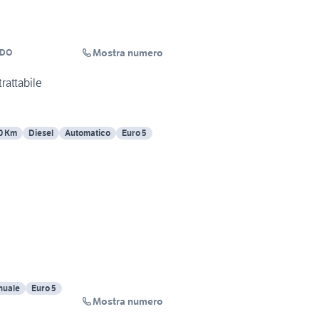
Mostra numero
ADO
prezzo trattabile
0 Km
Diesel
Automatico
Euro 5
uale
Euro 5
Mostra numero