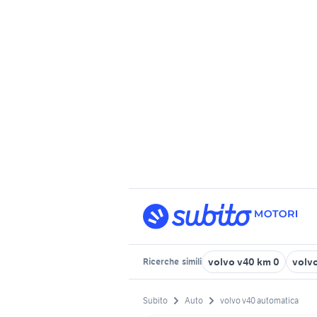
volvo v40 km 0
volvo
Ricerche
simili
Subito
Auto
volvo v40 automatica