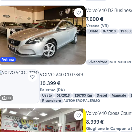
Volvo V40 D2 Busines
7.600 €
Verona
(
VR
)
Usato
07/2018
19380
Vetrina
Rivenditore
M.B. MOTORI
VOLVO V40 CL03349
10.399 €
Palermo
(
PA
)
Usato
01/2018
126783 Km
Diesel
Manuale
10
Rivenditore
AUTOHERO PALERMO
Volvo V40 Cross Countr
8.999 €
Giugliano in Campania