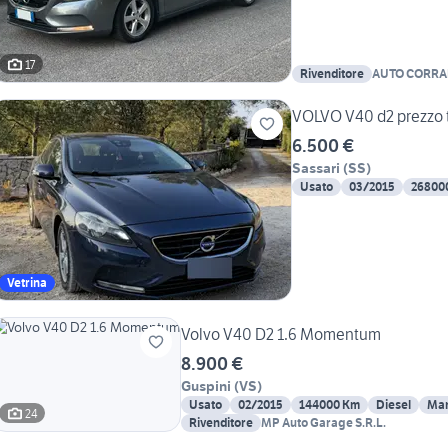
17
Rivenditore
AUTO CORR
VOLVO V40 d2 
6.500 €
Sassari
(
SS
)
Usato
03/2015
26800
Vetrina
Volvo V40 D2 1.6 Momentum
8.900 €
Guspini
(
VS
)
Usato
02/2015
144000 Km
Diesel
Man
24
Rivenditore
MP Auto Garage S.R.L.