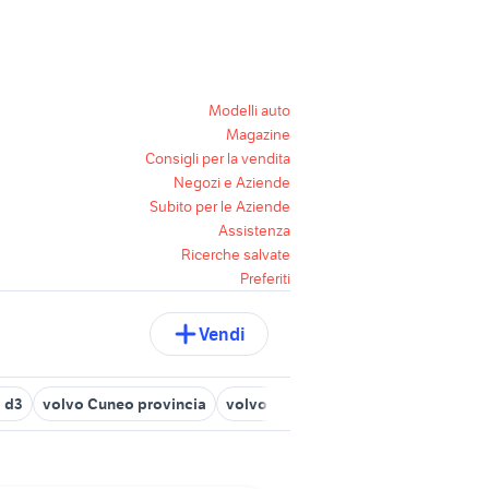
Modelli auto
Magazine
Consigli per la vendita
Negozi e Aziende
Subito per le Aziende
Assistenza
Ricerche salvate
Preferiti
Vendi
 d3
volvo Cuneo provincia
volvo 144 usata
volvo 850 r
ope