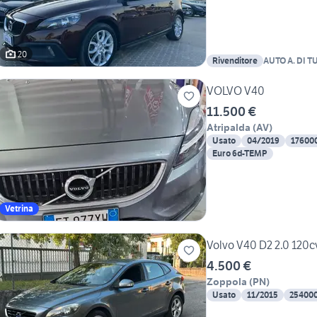
20
Rivenditore
AUTO A. DI T
VOLVO V40
11.500 €
Atripalda
(
AV
)
Usato
04/2019
17600
Euro 6d-TEMP
Vetrina
Volvo V40 D2 2.0 12
4.500 €
Zoppola
(
PN
)
Usato
11/2015
25400