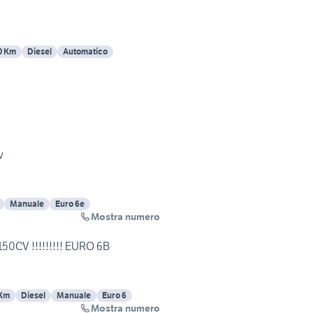
0 Km
Diesel
Automatico
v
Manuale
Euro 6e
Mostra numero
50CV !!!!!!!!! EURO 6B
 Km
Diesel
Manuale
Euro 6
Mostra numero