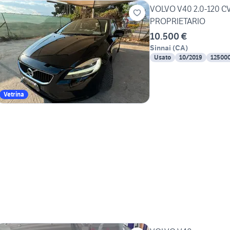
VOLVO V40 2.0-120 C
PROPRIETARIO
10.500 €
Sinnai
(
CA
)
Usato
10/2019
12500
Vetrina