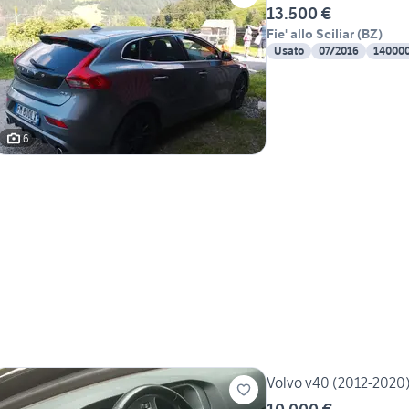
13.500 €
Fie' allo Sciliar
(
BZ
)
Usato
07/2016
14000
6
Volvo v40 (2012-2020)