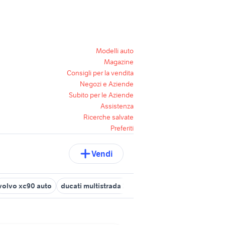
Modelli auto
Magazine
Consigli per la vendita
Negozi e Aziende
Subito per le Aziende
Assistenza
Ricerche salvate
Preferiti
Vendi
volvo xc90 auto
ducati multistrada 2020
volvo 850 r
volvo 14