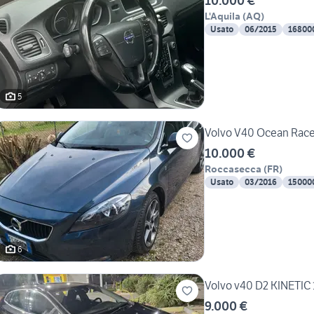
10.000 €
L'Aquila
(
AQ
)
Usato
06/2015
16800
5
Volvo V40 Ocean Race
10.000 €
Roccasecca
(
FR
)
Usato
03/2016
15000
6
Volvo v40 D2 KINETIC 
9.000 €