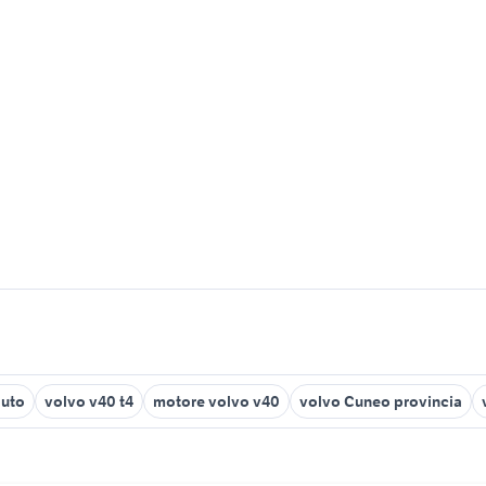
auto
volvo v40 t4
motore volvo v40
volvo Cuneo provincia