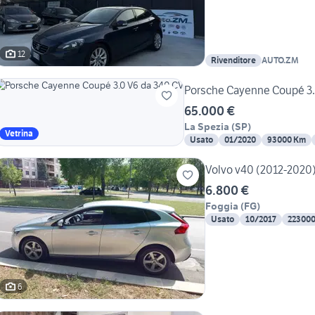
12
Rivenditore
AUTO.ZM
Porsche Cayenne Coupé 3.
65.000 €
La Spezia
(
SP
)
Vetrina
Usato
01/2020
93000 Km
Volvo v40 (2012-2020)
6.800 €
Foggia
(
FG
)
Usato
10/2017
22300
6