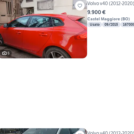
Volvo v40 (2012-2020)
9.900 €
Castel Maggiore
(
BO
)
Usato
09/2015
16700
6
Volvo v40 (2012-2020)