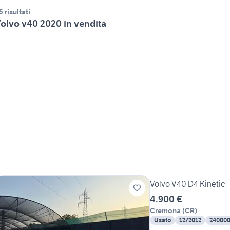
5 risultati
olvo v40 2020 in vendita
Volvo V40 D4 Kinetic
4.900 €
Cremona
(
CR
)
Usato
12/2012
24000