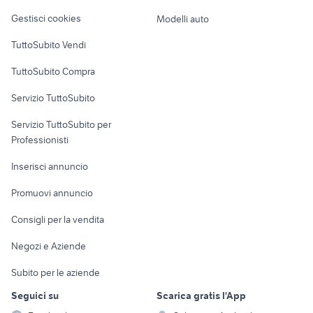
merak
biciclette Quartu SantElena
Veicoli commerciali
altro
Gestisci cookies
Modelli auto
biciclette Cirie
pinarello biciclette Veneto
Case vacanza
TuttoSubito Vendi
bici campagnolo
hersh biciclette Lombardia
Uffici e Locali
rockrider xc 50
bici da corsa torpado
TuttoSubito Compra
commerciali
Servizio TuttoSubito
elettronica
per la casa e la
sports e hobby
Servizio TuttoSubito per
persona
Informatica
Animali
Professionisti
Arredamento e
Console e
Accessori per
Casalinghi
Inserisci annuncio
Videogiochi
animali
Elettrodomestici
Promuovi annuncio
Audio/Video
Musica e Film
Giardino e Fai da te
Consigli per la vendita
Fotografia
Libri e Riviste
Abbigliamento e
Negozi e Aziende
Telefonia
Strumenti Musicali
Accessori
Subito per le aziende
Sports
Tutto per i bambini
Seguici su
Scarica gratis l'App
Biciclette