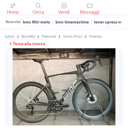
Home
Cerca
Vendi
Messaggi
bmc filtri moto
bmc timemachine
toner xpress m20
Ricerche
Subito
Biciclette
Piemonte
Torino (Prov)
Pinerolo
Torna alla ricerca
1/8