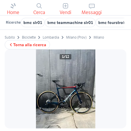
Home
Cerca
Vendi
Messaggi
bmc slr01
bmc teammachine slr01
bmc fourstroke 
Ricerche
Subito
Biciclette
Lombardia
Milano (Prov)
Milano
Torna alla ricerca
1/12