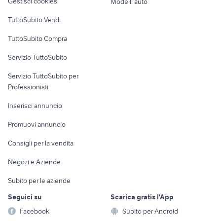
Gestisci cookies
Modelli auto
biciclette Romano di Lombardia
rockrider st100
Case vacanza
TuttoSubito Vendi
bebikes beclick
scott scale junior 24
Uffici e Locali
fat a roma e provincia
hersh biciclette Lombardia
TuttoSubito Compra
commerciali
Servizio TuttoSubito
elettronica
per la casa e la
sports e hobby
Servizio TuttoSubito per
persona
Informatica
Animali
Professionisti
Arredamento e
Console e
Accessori per
Casalinghi
Inserisci annuncio
Videogiochi
animali
Elettrodomestici
Promuovi annuncio
Audio/Video
Musica e Film
Giardino e Fai da te
Consigli per la vendita
Fotografia
Libri e Riviste
Abbigliamento e
Negozi e Aziende
Telefonia
Strumenti Musicali
Accessori
Subito per le aziende
Sports
Tutto per i bambini
Seguici su
Scarica gratis l'App
Biciclette
Facebook
Subito per Android