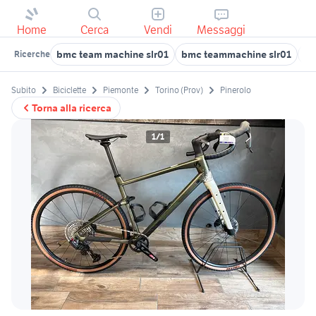
Home
Cerca
Vendi
Messaggi
bmc team machine slr01
bmc teammachine slr01
te
Ricerche
Subito
Biciclette
Piemonte
Torino (Prov)
Pinerolo
Torna alla ricerca
1/1