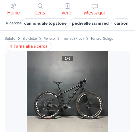
Home
Cerca
Vendi
Messaggi
cannondale topstone
pedivelle sram red
carbon b
Ricerche
Subito
Biciclette
Veneto
Treviso (Prov)
Farra di Soligo
Torna alla ricerca
1/6