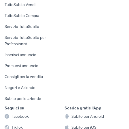
Case vacanza
TuttoSubito Vendi
bici senza pedali
biciclette LAquila provincia
Uffici e Locali
scott scale junior 24
bici elettrica usata napoli
TuttoSubito Compra
commerciali
specialized turbo levo usata
bici da corsa usate brescia
Servizio TuttoSubito
specialized
elettronica
per la casa e la
bianchi methanol fs 2017
sports e hobby
Servizio TuttoSubito per
persona
Informatica
Animali
Professionisti
Arredamento e
Console e
Accessori per
Casalinghi
Inserisci annuncio
Videogiochi
animali
Elettrodomestici
Promuovi annuncio
Audio/Video
Musica e Film
Giardino e Fai da te
Consigli per la vendita
Fotografia
Libri e Riviste
Abbigliamento e
Negozi e Aziende
Telefonia
Strumenti Musicali
Accessori
Subito per le aziende
Sports
Tutto per i bambini
Seguici su
Scarica gratis l'App
Biciclette
Facebook
Subito per Android
Collezionismo
TikTok
Subito per iOS