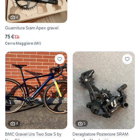
4
Guarnitura Sram Apex gravel
75 €
Cerro Maggiore
(
MI
)
4
5
BMC Gravel Urs Two Size S by
Deragliatore Posteriore SRAM