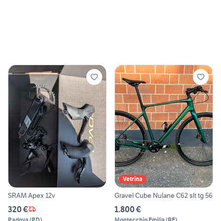
Vetrina
SRAM Apex 12v
Gravel Cube Nulane C62 slt tg 56
320 €
1.800 €
Padova
(
PD
)
Montecchio Emilia
(
RE
)