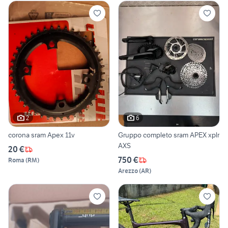
2
6
corona sram Apex 11v
Gruppo completo sram APEX xplr
AXS
20 €
750 €
Roma
(
RM
)
Arezzo
(
AR
)