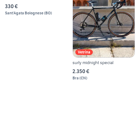
330 €
Sant'Agata Bolognese
(
BO
)
Vetrina
surly midnight special
2.350 €
Bra
(
CN
)