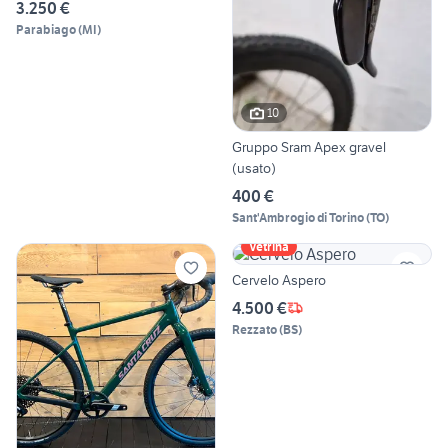
3.250 €
Parabiago
(
MI
)
10
Gruppo Sram Apex gravel
(usato)
400 €
Sant'Ambrogio di Torino
(
TO
)
Vetrina
Cervelo Aspero
4.500 €
Rezzato
(
BS
)