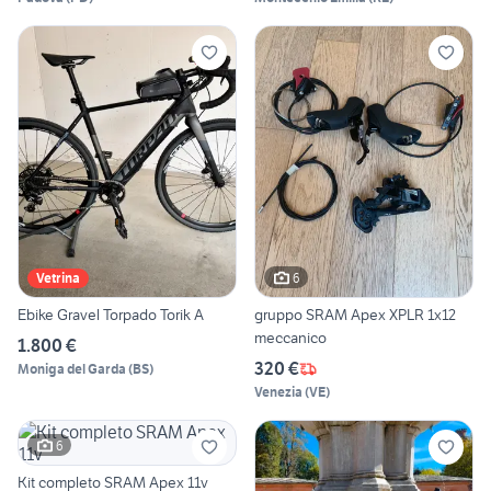
6
Vetrina
Ebike Gravel Torpado Torik A
gruppo SRAM Apex XPLR 1x12
meccanico
1.800 €
320 €
Moniga del Garda
(
BS
)
Venezia
(
VE
)
6
Kit completo SRAM Apex 11v