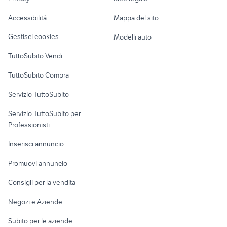
Garage e box
wilier verona
impero biciclette
Caravan e Camper
Accessibilità
Mappa del sito
ambrosio ruote biciclette
harmony biciclette
Loft, mansarde e
Veicoli commerciali
altro
Gestisci cookies
Modelli auto
Case vacanza
TuttoSubito Vendi
Uffici e Locali
TuttoSubito Compra
commerciali
Servizio TuttoSubito
elettronica
per la casa e la
sports e hobby
Servizio TuttoSubito per
persona
Informatica
Animali
Professionisti
Arredamento e
Console e
Accessori per
Casalinghi
Inserisci annuncio
Videogiochi
animali
Elettrodomestici
Promuovi annuncio
Audio/Video
Musica e Film
Giardino e Fai da te
Consigli per la vendita
Fotografia
Libri e Riviste
Abbigliamento e
Negozi e Aziende
Telefonia
Strumenti Musicali
Accessori
Subito per le aziende
Sports