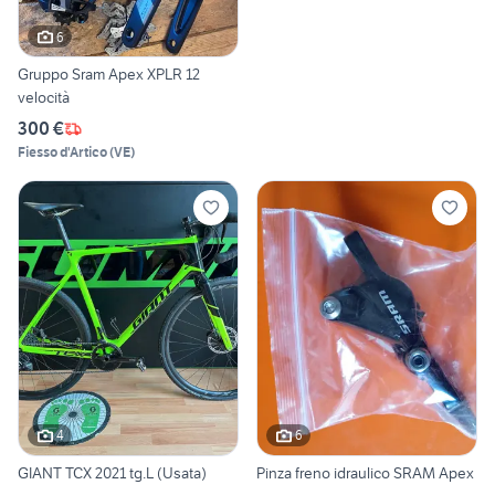
6
Gruppo Sram Apex XPLR 12
velocità
300 €
Fiesso d'Artico
(
VE
)
4
6
GIANT TCX 2021 tg.L (Usata)
Pinza freno idraulico SRAM Apex