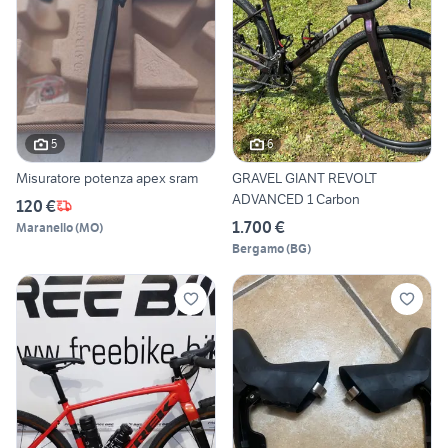
5
6
Misuratore potenza apex sram
GRAVEL GIANT REVOLT
ADVANCED 1 Carbon
120 €
1.700 €
Maranello
(
MO
)
Bergamo
(
BG
)