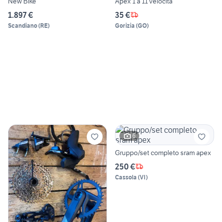
New Bike
Apex 1 a 11 velocità
1.897 €
35 €
Scandiano
(
RE
)
Gorizia
(
GO
)
6
Gruppo/set completo sram apex
250 €
Cassola
(
VI
)