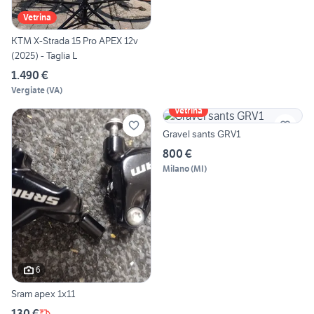
Vetrina
KTM X-Strada 15 Pro APEX 12v
(2025) - Taglia L
1.490 €
Vergiate
(
VA
)
Vetrina
Gravel sants GRV1
800 €
Milano
(
MI
)
6
Sram apex 1x11
130 €