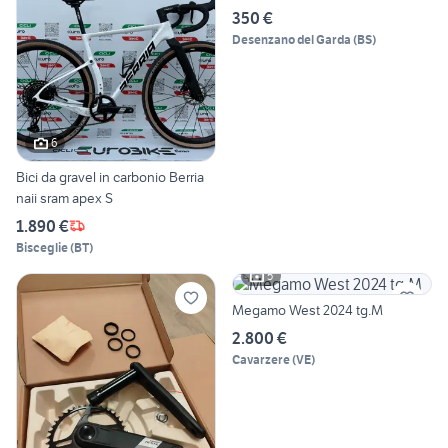
350 €
Desenzano del Garda
(
BS
)
6
Bici da gravel in carbonio Berria
naii sram apex S
1.890 €
Bisceglie
(
BT
)
5
Megamo West 2024 tg.M
2.800 €
Cavarzere
(
VE
)