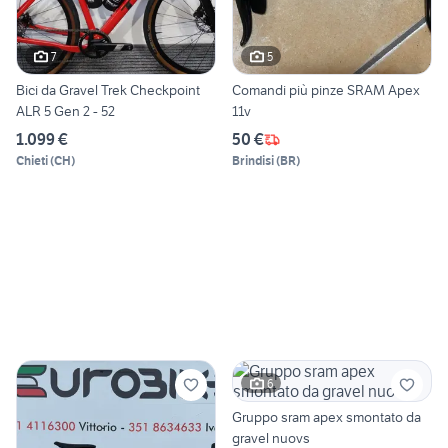
7
5
Bici da Gravel Trek Checkpoint
Comandi più pinze SRAM Apex
ALR 5 Gen 2 - 52
11v
1.099 €
50 €
Chieti
(
CH
)
Brindisi
(
BR
)
6
Gruppo sram apex smontato da
gravel nuovs