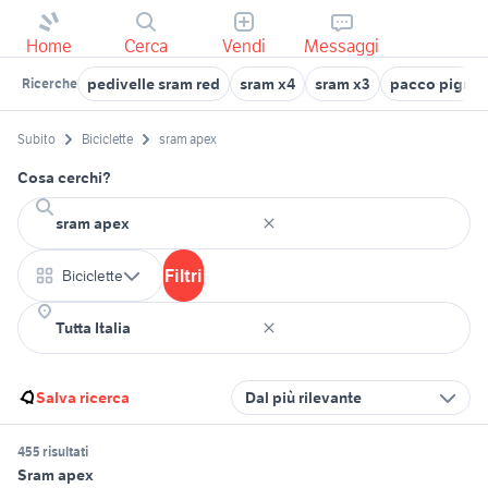
Home
Cerca
Vendi
Messaggi
pedivelle sram red
sram x4
sram x3
pacco pignon
Ricerche
Subito
Biciclette
sram apex
Cosa cerchi?
Filtri
Biciclette
Salva ricerca
Dal più rilevante
455 risultati
Sram apex