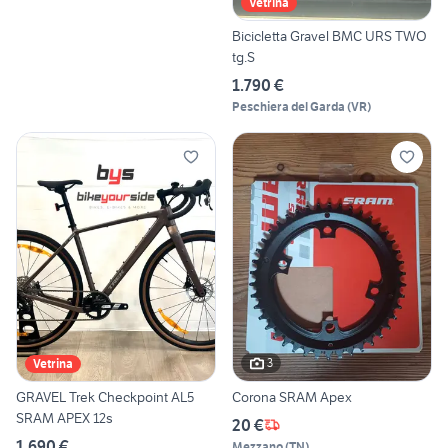
Vetrina
Bicicletta Gravel BMC URS TWO
tg.S
1.790 €
Peschiera del Garda
(
VR
)
3
Vetrina
GRAVEL Trek Checkpoint AL5
Corona SRAM Apex
SRAM APEX 12s
20 €
1.690 €
Mezzano
(
TN
)