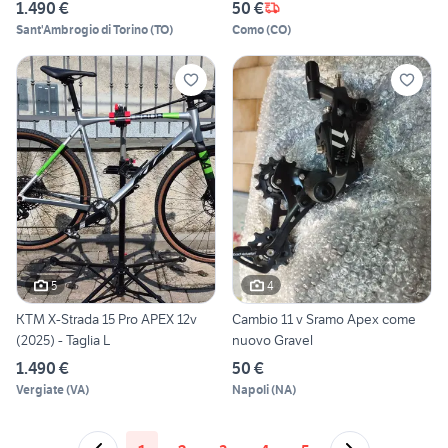
1.490 €
50 €
Sant'Ambrogio di Torino
(
TO
)
Como
(
CO
)
5
4
KTM X-Strada 15 Pro APEX 12v
Cambio 11 v Sramo Apex come
(2025) - Taglia L
nuovo Gravel
1.490 €
50 €
Vergiate
(
VA
)
Napoli
(
NA
)