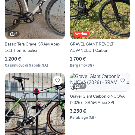
6
Vetrina
Basso Tera Gravel SRAM Apex
GRAVEL GIANT REVOLT
1x11, freni idraulici
ADVANCED 1 Carbon
1.200 €
1.700 €
Casalnuovo di Napoli
(
NA
)
Bergamo
(
BG
)
28
Gravel Giant Carbonio NUOVA
(2026) - SRAM Apex XPL
3.250 €
Parabiago
(
MI
)