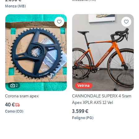
Monza
(
MB
)
2
Vetrina
Corona sram apex
CANNONDALE SUPERX 4 Sram
Apex XPLR AXS 12 Vel
40 €
3.599 €
Como
(
CO
)
Foligno
(
PG
)