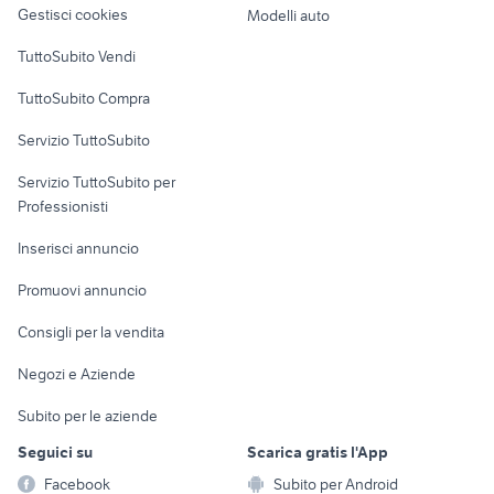
altro
Gestisci cookies
Modelli auto
bici bianchi vintage
ebike bosch
Case vacanza
TuttoSubito Vendi
bici orus
specialized turbo levo usata
Uffici e Locali
bici canyon
bici torpado vintage
TuttoSubito Compra
commerciali
Servizio TuttoSubito
elettronica
per la casa e la
sports e hobby
Servizio TuttoSubito per
persona
Informatica
Animali
Professionisti
Arredamento e
Console e
Accessori per
Casalinghi
Inserisci annuncio
Videogiochi
animali
Elettrodomestici
Promuovi annuncio
Audio/Video
Musica e Film
Giardino e Fai da te
Consigli per la vendita
Fotografia
Libri e Riviste
Abbigliamento e
Negozi e Aziende
Telefonia
Strumenti Musicali
Accessori
Subito per le aziende
Sports
Tutto per i bambini
Seguici su
Scarica gratis l'App
Biciclette
Facebook
Subito per Android