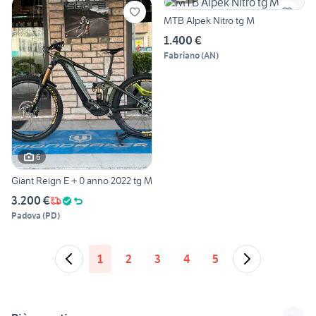
MTB Alpek Nitro tg M
1.400 €
Fabriano
(
AN
)
6
Giant Reign E + 0 anno 2022 tg M
3.200 €
Padova
(
PD
)
1
2
3
4
5