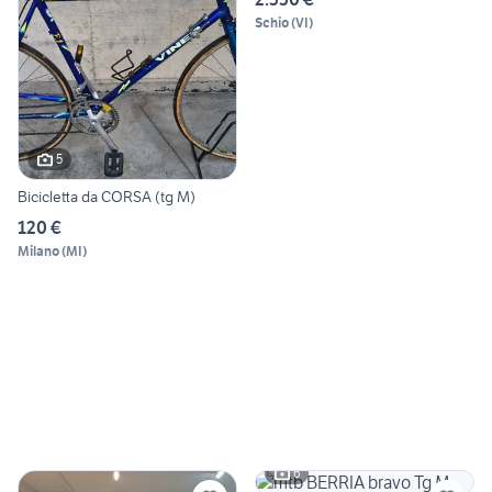
Schio
(
VI
)
5
Bicicletta da CORSA (tg M)
120 €
Milano
(
MI
)
6