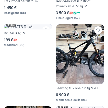
Trek Procaliber 9.8 tg. m
RockyMountain Instinct
Powerplay 2022 Tg. M
1.450 €
3.500 €
Rossiglione
(
GE
)
Finale Ligure
(
SV
)
6
Bici MTB Tg. M
199 €
Maddaloni
(
CE
)
Teewing flux one pro tg M e L
8.900 €
Montecchio Emilia
(
RE
)
6