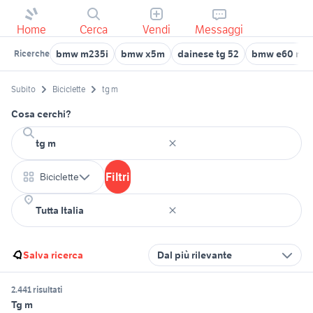
Home
Cerca
Vendi
Messaggi
bmw m235i
bmw x5m
dainese tg 52
bmw e60 m sp
Ricerche
Subito
Biciclette
tg m
Cosa cerchi?
Filtri
Biciclette
Salva ricerca
Dal più rilevante
2.441 risultati
Tg m