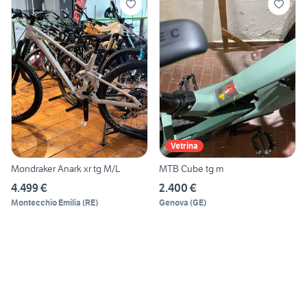
Vetrina
Mondraker Anark xr tg M/L
MTB Cube tg m
4.499 €
2.400 €
Montecchio Emilia
(
RE
)
Genova
(
GE
)