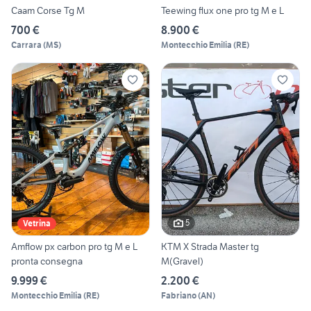
Caam Corse Tg M
Teewing flux one pro tg M e L
700 €
8.900 €
Carrara
(
MS
)
Montecchio Emilia
(
RE
)
5
Vetrina
Amflow px carbon pro tg M e L
KTM X Strada Master tg
pronta consegna
M(Gravel)
9.999 €
2.200 €
Montecchio Emilia
(
RE
)
Fabriano
(
AN
)