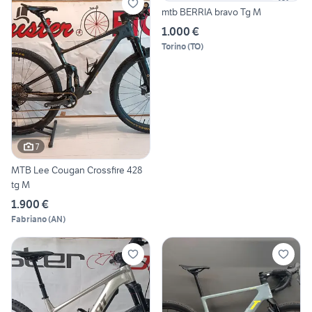
mtb BERRIA bravo Tg M
1.000 €
Torino
(
TO
)
7
MTB Lee Cougan Crossfire 428
tg M
1.900 €
Fabriano
(
AN
)