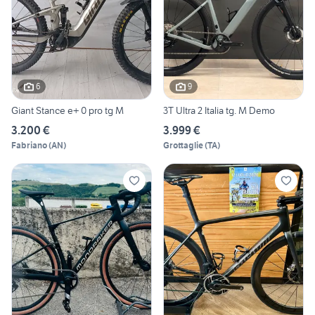
6
9
Giant Stance e+ 0 pro tg M
3T Ultra 2 Italia tg. M Demo
3.200 €
3.999 €
Fabriano
(
AN
)
Grottaglie
(
TA
)