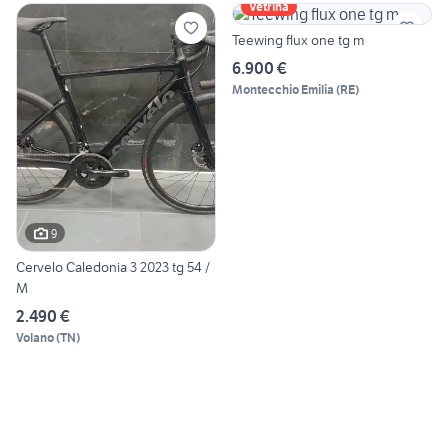
Vetrina
Teewing flux one tg m
6.900 €
Montecchio Emilia
(
RE
)
9
Cervelo Caledonia 3 2023 tg 54 /
M
2.490 €
Volano
(
TN
)