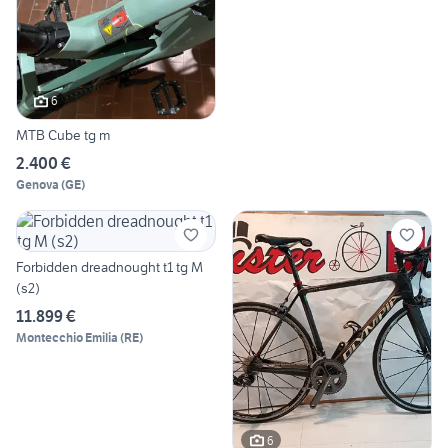
6
MTB Cube tg m
2.400 €
Genova
(
GE
)
Forbidden dreadnought t1 tg M
(s2)
11.899 €
Montecchio Emilia
(
RE
)
6