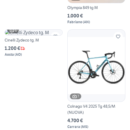
Olympia 849 tg M
1.000 €
Fabriano
(
AN
)
6
Cinelli Zydeco tg. M
1.200 €
Aosta
(
AO
)
7
Colnago V4 2025 Tg 48,5/M
(NUOVA)
4.700 €
Carrara
(
MS
)