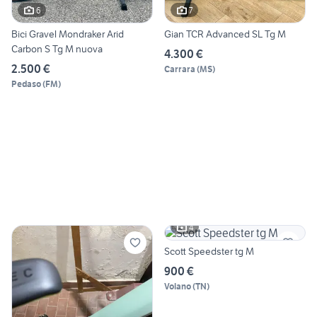
6
7
Bici Gravel Mondraker Arid
Gian TCR Advanced SL Tg M
Carbon S Tg M nuova
4.300 €
2.500 €
Carrara
(
MS
)
Pedaso
(
FM
)
4
Scott Speedster tg M
900 €
Volano
(
TN
)