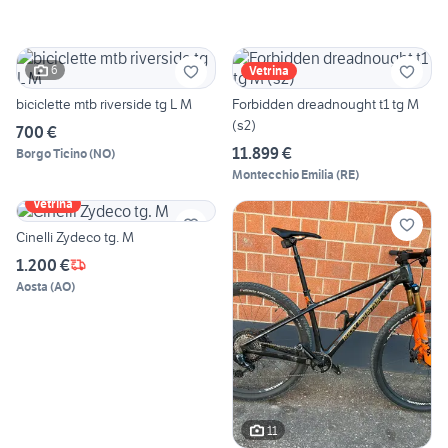
6
Vetrina
biciclette mtb riverside tg L M
Forbidden dreadnought t1 tg M
(s2)
700 €
11.899 €
Borgo Ticino
(
NO
)
Montecchio Emilia
(
RE
)
Vetrina
Cinelli Zydeco tg. M
1.200 €
Aosta
(
AO
)
11