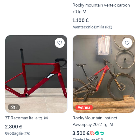
Rocky mountain vertex carbon
70 tg M
1.100 €
Montecchio Emilia
(
RE
)
7
Vetrina
3T Racemax Italia tg. M
RockyMountain Instinct
Powerplay 2022 Tg. M
2.800 €
3.500 €
Grottaglie
(
TA
)
Finale Ligure
(
SV
)