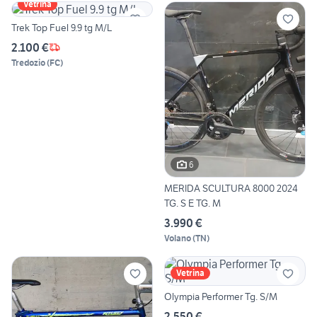
Vetrina
Trek Top Fuel 9.9 tg M/L
2.100 €
Tredozio
(
FC
)
6
MERIDA SCULTURA 8000 2024
TG. S E TG. M
3.990 €
Volano
(
TN
)
Vetrina
Olympia Performer Tg. S/M
2.550 €