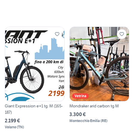
Vetrina
Giant Expression e+1 tg. M (165-
Mondraker arid carbon tg M
187)
3.300 €
2.199 €
Montecchio Emilia
(
RE
)
Volano
(
TN
)