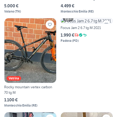
5.000 €
4.499 €
Volano
(
TN
)
Montecchio Emilia
(
RE
)
3
Focus Jam 2 6.7 tg M 2021
1.990 €
Padova
(
PD
)
Vetrina
Rocky mountain vertex carbon
70 tg M
1.100 €
Montecchio Emilia
(
RE
)