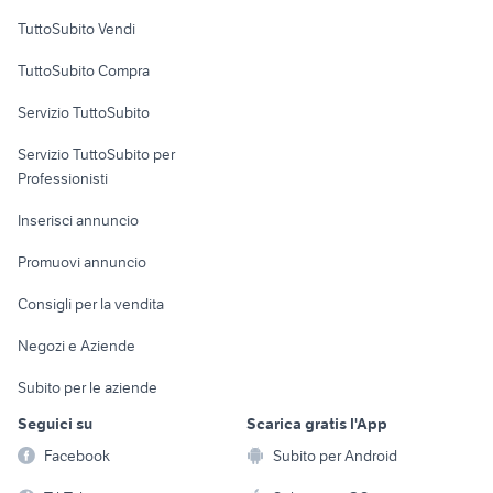
Case vacanza
TuttoSubito Vendi
Uffici e Locali
TuttoSubito Compra
commerciali
Servizio TuttoSubito
elettronica
per la casa e la
sports e hobby
Servizio TuttoSubito per
persona
Informatica
Animali
Professionisti
Arredamento e
Console e
Accessori per
Casalinghi
Inserisci annuncio
Videogiochi
animali
Elettrodomestici
Promuovi annuncio
Audio/Video
Musica e Film
Giardino e Fai da te
Consigli per la vendita
Fotografia
Libri e Riviste
Abbigliamento e
Negozi e Aziende
Telefonia
Strumenti Musicali
Accessori
Subito per le aziende
Sports
Tutto per i bambini
Seguici su
Scarica gratis l'App
Biciclette
Facebook
Subito per Android
Collezionismo