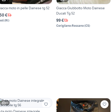
iacca moto in pelle Dainese tg 52
Giacca Giubbotto Moto Dainese
Ducati Tg 52
50 €
99 €
eti
(
RI
)
Corigliano-Rossano
(
CS
)
6
uta moto Dainese integrale