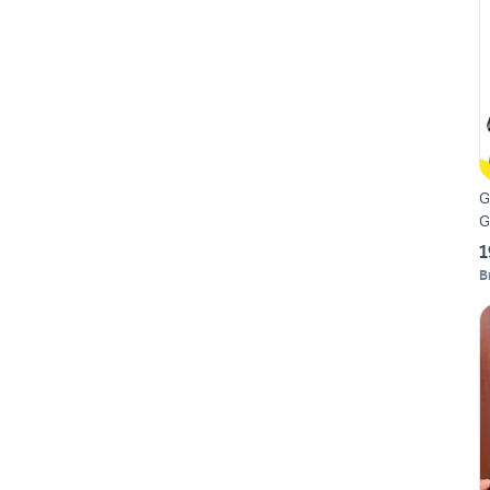
G
G
1
B