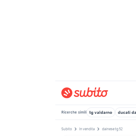
tg valdarno
ducati d
Ricerche
simili
Subito
In vendita
dainese tg 52