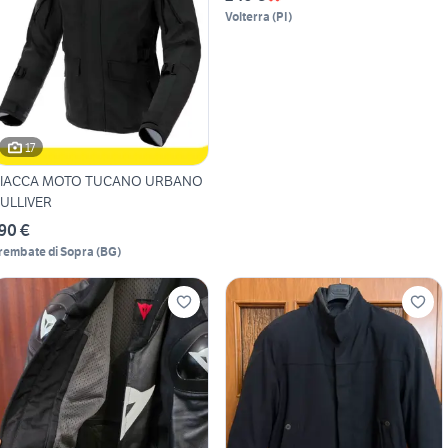
Volterra
(
PI
)
17
IACCA MOTO TUCANO URBANO
ULLIVER
90 €
rembate di Sopra
(
BG
)