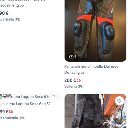
taccabile tg 56
90 €
iparbella
(
PI
)
4
Pantaloni moto in pelle Dainese
Delta3 tg 52
200 €
Volterra
(
PI
)
6
uta Intera Laguna Seca 6 tg.52
99 €
ibo Valentia
(
VV
)