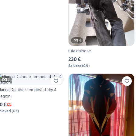
4
tuta dainese
230 €
Saluzzo
(
CN
)
6
iacca Dainese Tempest d-dry 4
tagioni
0 €
hiavari
(
GE
)