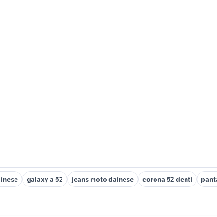
ainese
galaxy a 52
jeans moto dainese
corona 52 denti
pant