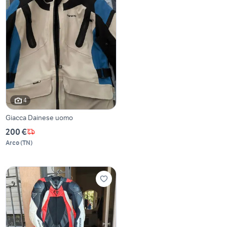
4
Giacca Dainese uomo
200 €
Arco
(
TN
)