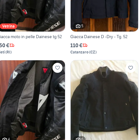
5
Vetrina
iacca moto in pelle Dainese tg 52
Giacca Dainese D -Dry - Tg. 52
50 €
110 €
eti
(
RI
)
Catanzaro
(
CZ
)
4
6