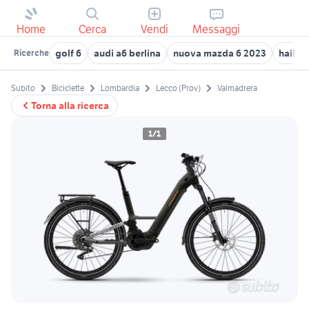
Home
Cerca
Vendi
Messaggi
golf 6
audi a6 berlina
nuova mazda 6 2023
haibik
Ricerche
Subito
Biciclette
Lombardia
Lecco (Prov)
Valmadrera
Torna alla ricerca
1/1