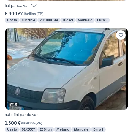
fiat panda van 4x4
6.900 €
Gibellina
(
TP
)
Usato
10/2014
205000 Km
Diesel
Manuale
Euro 5
5
auto fiat panda van
1.500 €
Palermo
(
PA
)
Usato
01/2007
250 Km
Metano
Manuale
Euro 1