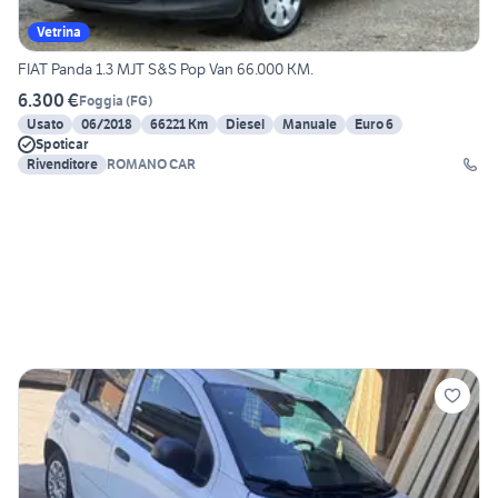
Vetrina
FIAT Panda 1.3 MJT S&S Pop Van 66.000 KM.
6.300 €
Foggia
(
FG
)
Usato
06/2018
66221 Km
Diesel
Manuale
Euro 6
Spoticar
Rivenditore
ROMANO CAR