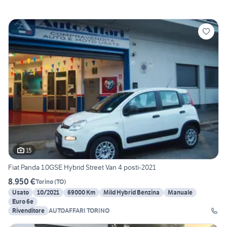
15
Fiat Panda 1.0GSE Hybrid Street Van 4 posti-2021
8.950 €
Torino
(
TO
)
Usato
10/2021
69000 Km
Mild Hybrid Benzina
Manuale
Euro 6e
Rivenditore
AUTOAFFARI TORINO