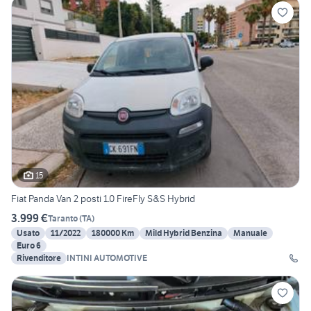
15
Fiat Panda Van 2 posti 1.0 FireFly S&S Hybrid
3.999 €
Taranto
(
TA
)
Usato
11/2022
180000 Km
Mild Hybrid Benzina
Manuale
Euro 6
Rivenditore
INTINI AUTOMOTIVE