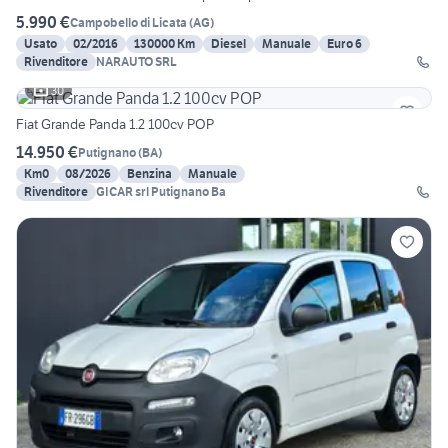
5.990 €
Campobello di Licata
(
AG
)
Usato
02/2016
130000 Km
Diesel
Manuale
Euro 6
Rivenditore
NARAUTO SRL
30
Fiat Grande Panda 1.2 100cv POP
14.950 €
Putignano
(
BA
)
Km0
08/2026
Benzina
Manuale
Rivenditore
GICAR srl Putignano Ba