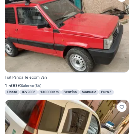
Fiat Panda Telecom Van
1.500 €
Salerno
(
SA
)
Usato
02/2003
130000 Km
Benzina
Manuale
Euro 3