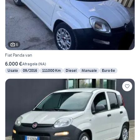
6
Fiat Panda van
6.000 €
Afragola
(
NA
)
Usato
09/2016
111000 Km
Diesel
Manuale
Euro 6e