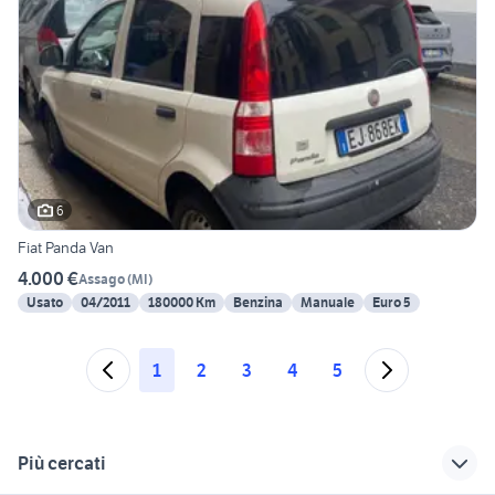
6
Fiat Panda Van
4.000 €
Assago
(
MI
)
Usato
04/2011
180000 Km
Benzina
Manuale
Euro 5
1
2
3
4
5
Più cercati