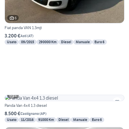
6
Fiat panda VAN 1.3mjt
3.200 €
Asti
(
AT
)
Usato
09/2015
290000 Km
Diesel
Manuale
Euro 6
6
Panda Van 4x4 1.3 diesel
8.500 €
Castignano
(
AP
)
Usato
11/2016
91000 Km
Diesel
Manuale
Euro 6