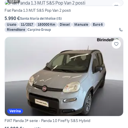
16
Fiat Panda 1.3 MJT S&S Pop Van 2 posti
5.990 €
Santa Maria del Molise
(
IS
)
Usato
11/2017
180000 Km
Diesel
Manuale
Euro 6
Rivenditore
Carpino Group
Vetrina
FIAT Panda 3ª serie - Panda 1.0 FireFly S&S Hybrid