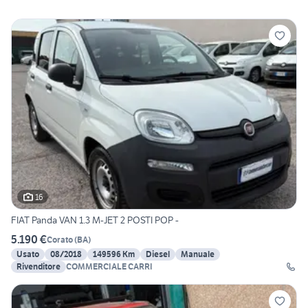
16
FIAT Panda VAN 1.3 M-JET 2 POSTI POP -
5.190 €
Corato
(
BA
)
Usato
08/2018
149596 Km
Diesel
Manuale
Rivenditore
COMMERCIALE CARRI