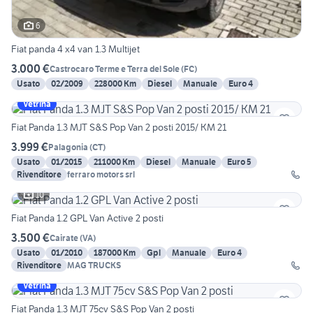
6
Fiat panda 4 x4 van 1.3 Multijet
3.000 €
Castrocaro Terme e Terra del Sole
(
FC
)
Usato
02/2009
228000 Km
Diesel
Manuale
Euro 4
Vetrina
Fiat Panda 1.3 MJT S&S Pop Van 2 posti 2015/ KM 21
3.999 €
Palagonia
(
CT
)
Usato
01/2015
211000 Km
Diesel
Manuale
Euro 5
Rivenditore
ferraro motors srl
10
Fiat Panda 1.2 GPL Van Active 2 posti
3.500 €
Cairate
(
VA
)
Usato
01/2010
187000 Km
Gpl
Manuale
Euro 4
Rivenditore
MAG TRUCKS
Vetrina
Fiat Panda 1.3 MJT 75cv S&S Pop Van 2 posti