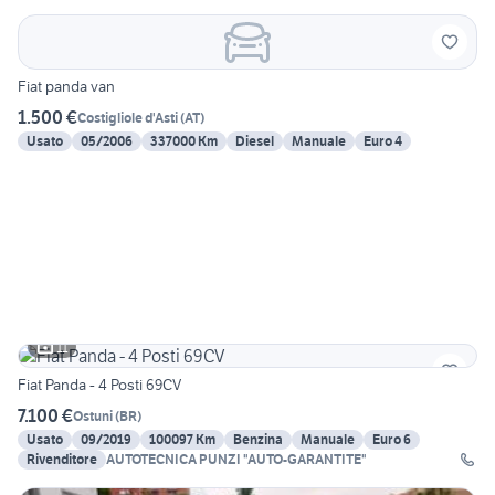
Fiat panda van
1.500 €
Costigliole d'Asti
(
AT
)
Usato
05/2006
337000 Km
Diesel
Manuale
Euro 4
11
Fiat Panda - 4 Posti 69CV
7.100 €
Ostuni
(
BR
)
Usato
09/2019
100097 Km
Benzina
Manuale
Euro 6
Rivenditore
AUTOTECNICA PUNZI "AUTO-GARANTITE"