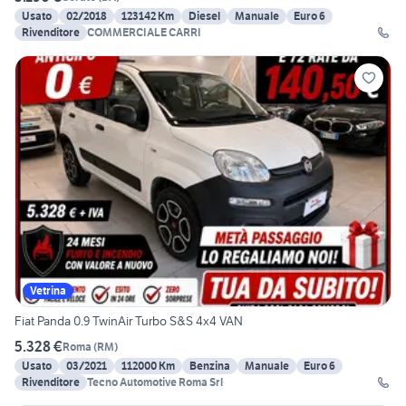
Usato
02/2018
123142 Km
Diesel
Manuale
Euro 6
Rivenditore
COMMERCIALE CARRI
Vetrina
Fiat Panda 0.9 TwinAir Turbo S&S 4x4 VAN
5.328 €
Roma
(
RM
)
Usato
03/2021
112000 Km
Benzina
Manuale
Euro 6
Rivenditore
Tecno Automotive Roma Srl