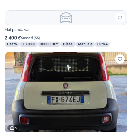
Fiat panda van
2.400 €
Sassari
(
SS
)
Usato
05/2008
300000 Km
Diesel
Manuale
Euro 4
5