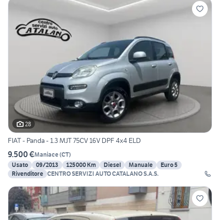
28
FIAT - Panda - 1.3 MJT 75CV 16V DPF 4x4 ELD
9.500 €
Maniace
(
CT
)
Usato
09/2013
125000 Km
Diesel
Manuale
Euro 5
Rivenditore
CENTRO SERVIZI AUTO CATALANO S.A.S.