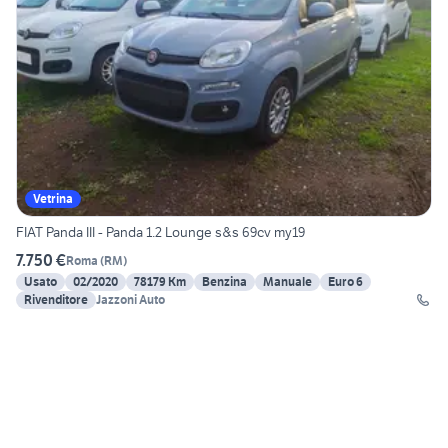
Vetrina
FIAT Panda III - Panda 1.2 Lounge s&s 69cv my19
7.750 €
Roma
(
RM
)
Usato
02/2020
78179 Km
Benzina
Manuale
Euro 6
Rivenditore
Jazzoni Auto