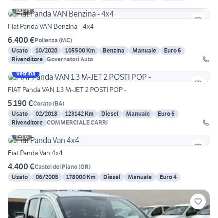
14
Fiat Panda VAN Benzina - 4x4
6.400 €
Pollenza
(
MC
)
Usato
10/2020
105500 Km
Benzina
Manuale
Euro 6
Rivenditore
Governatori Auto
Vetrina
FIAT Panda VAN 1.3 M-JET 2 POSTI POP -
5.190 €
Corato
(
BA
)
Usato
02/2018
123142 Km
Diesel
Manuale
Euro 6
Rivenditore
COMMERCIALE CARRI
6
Fiat Panda Van 4x4
4.400 €
Castel del Piano
(
GR
)
Usato
06/2005
178000 Km
Diesel
Manuale
Euro 4