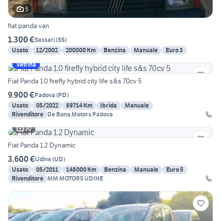
5
fiat panda van
1.300 €
Sassari
(
SS
)
Usato
12/2002
200000 Km
Benzina
Manuale
Euro 3
Vetrina
Fiat Panda 1.0 firefly hybrid city life s&s 70cv 5
9.900 €
Padova
(
PD
)
Usato
05/2022
69714 Km
Ibrida
Manuale
Rivenditore
De Bona Motors Padova
30
Fiat Panda 1.2 Dynamic
3.600 €
Udine
(
UD
)
Usato
05/2011
148000 Km
Benzina
Manuale
Euro 5
Rivenditore
MM MOTORS UDINE