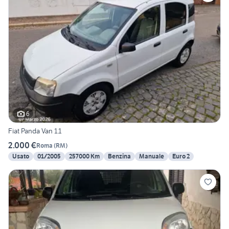
6
Fiat Panda Van 1.1
2.000 €
Roma
(
RM
)
Usato
01/2005
257000 Km
Benzina
Manuale
Euro 2