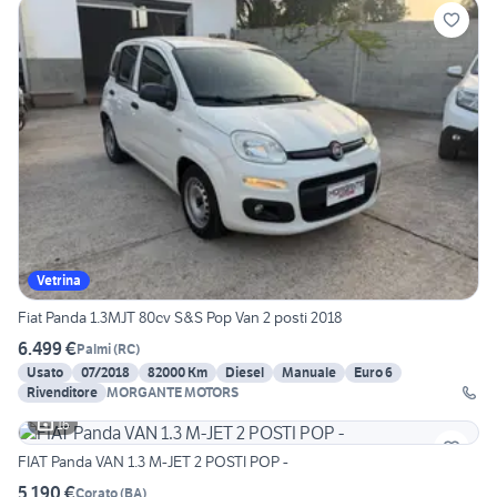
Vetrina
Fiat Panda 1.3MJT 80cv S&S Pop Van 2 posti 2018
6.499 €
Palmi
(
RC
)
Usato
07/2018
82000 Km
Diesel
Manuale
Euro 6
Rivenditore
MORGANTE MOTORS
16
FIAT Panda VAN 1.3 M-JET 2 POSTI POP -
5.190 €
Corato
(
BA
)