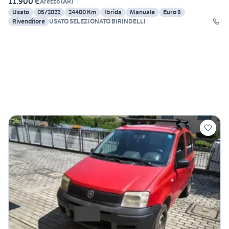
11.900 €
Arezzo
(
AR
)
Usato
05/2022
24400 Km
Ibrida
Manuale
Euro 6
Rivenditore
USATO SELEZIONATO BIRINDELLI