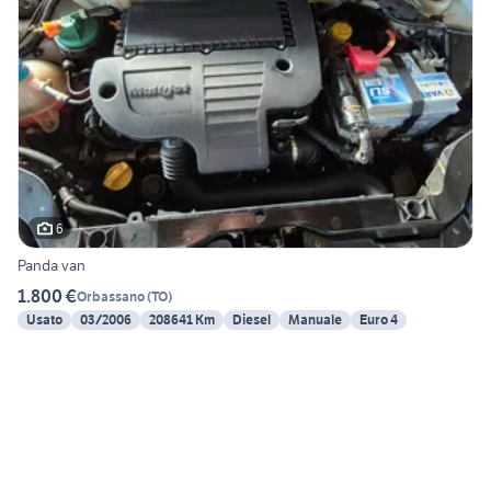
6
Panda van
1.800 €
Orbassano
(
TO
)
Usato
03/2006
208641 Km
Diesel
Manuale
Euro 4