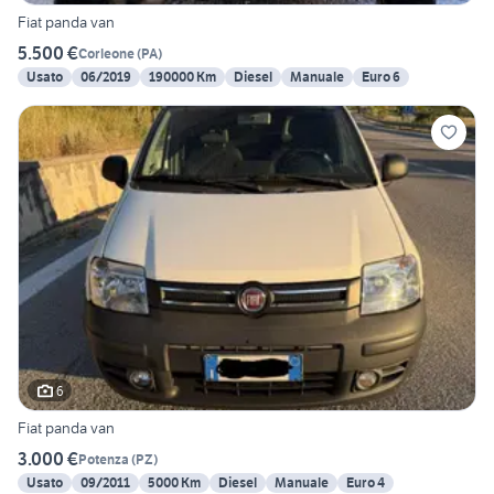
Fiat panda van
5.500 €
Corleone
(
PA
)
Usato
06/2019
190000 Km
Diesel
Manuale
Euro 6
6
Fiat panda van
3.000 €
Potenza
(
PZ
)
Usato
09/2011
5000 Km
Diesel
Manuale
Euro 4