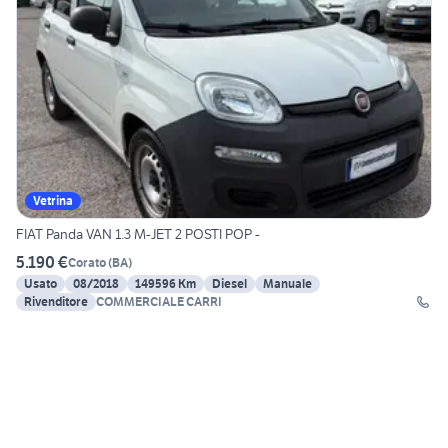
Vetrina
FIAT Panda VAN 1.3 M-JET 2 POSTI POP -
5.190 €
Corato
(
BA
)
Usato
08/2018
149596 Km
Diesel
Manuale
Rivenditore
COMMERCIALE CARRI