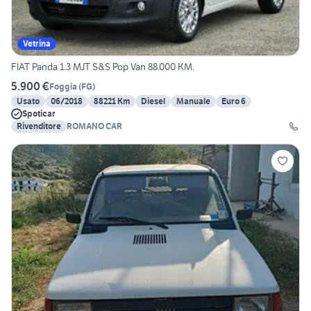
Vetrina
FIAT Panda 1.3 MJT S&S Pop Van 88.000 KM.
5.900 €
Foggia
(
FG
)
Usato
06/2018
88221 Km
Diesel
Manuale
Euro 6
Spoticar
Rivenditore
ROMANO CAR