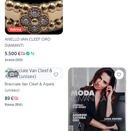
Vetrina
ANELLO VAN CLEEF ORO
DIAMANTI
5.500 €
Arona
(
NO
)
6
Bracciale Van Cleef & Arpels
(unisex)
89 €
Roma
(
RM
)