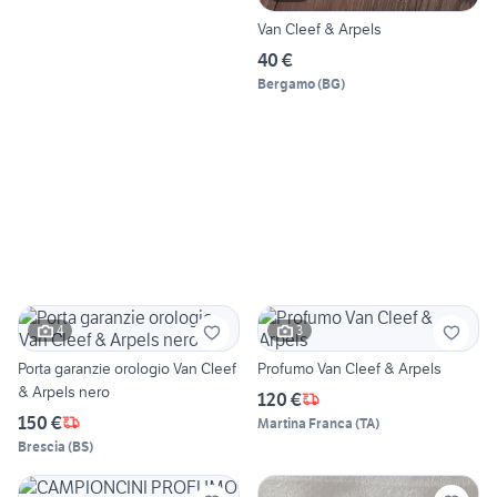
Van Cleef & Arpels
40 €
Bergamo
(
BG
)
4
3
Porta garanzie orologio Van Cleef
Profumo Van Cleef & Arpels
& Arpels nero
120 €
150 €
Martina Franca
(
TA
)
Brescia
(
BS
)