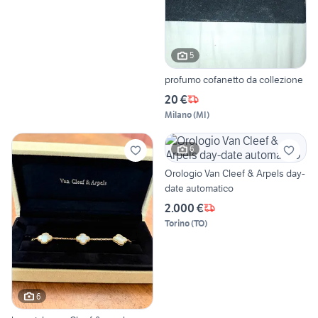
5
profumo cofanetto da collezione
20 €
Milano
(
MI
)
6
Orologio Van Cleef & Arpels day-
date automatico
2.000 €
Torino
(
TO
)
6