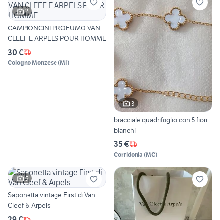
2
CAMPIONCINI PROFUMO VAN
CLEEF E ARPELS POUR HOMME
30 €
Cologno Monzese
(
MI
)
3
bracciale quadrifoglio con 5 fiori
bianchi
35 €
Corridonia
(
MC
)
5
Saponetta vintage First di Van
Cleef & Arpels
29 €