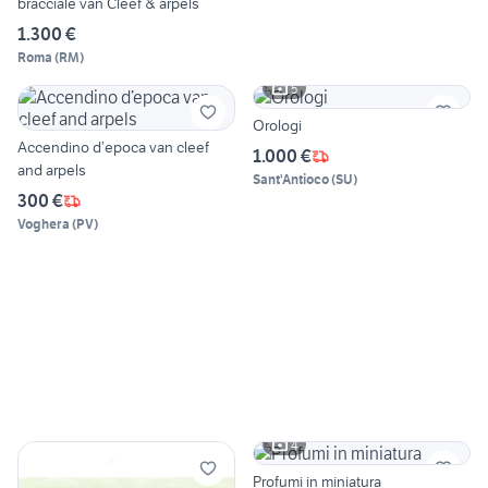
bracciale van Cleef & arpels
1.300 €
Roma
(
RM
)
5
Orologi
Accendino d’epoca van cleef
1.000 €
and arpels
Sant'Antioco
(
SU
)
300 €
Voghera
(
PV
)
4
Profumi in miniatura