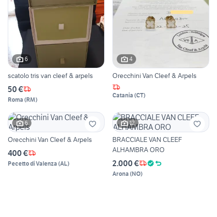
6
4
scatolo tris van cleef & arpels
Orecchini Van Cleef & Arpels
50 €
Catania
(
CT
)
Roma
(
RM
)
6
12
Orecchini Van Cleef & Arpels
BRACCIALE VAN CLEEF
ALHAMBRA ORO
400 €
2.000 €
Pecetto di Valenza
(
AL
)
Arona
(
NO
)