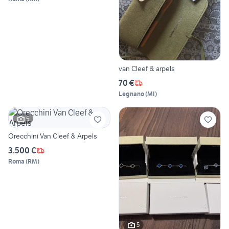
van Cleef & arpels
70 €
Legnano
(
MI
)
5
Orecchini Van Cleef & Arpels
3.500 €
Roma
(
RM
)
5