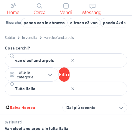
Home
Cerca
Vendi
Messaggi
panda van in abruzzo
citroen c3 van
panda 4x4 van 
Ricerche
Subito
In vendita
van cleef and arpels
Cosa cerchi?
Tutte le
Filtri
categorie
Salva ricerca
Dal più recente
87 risultati
Van cleef and arpels in tutta Italia