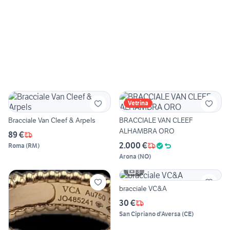
Vetrina
Bracciale Van Cleef & Arpels
BRACCIALE VAN CLEEF
ALHAMBRA ORO
89 €
2.000 €
Roma
(
RM
)
Arona
(
NO
)
3
bracciale VC&A
30 €
San Cipriano d'Aversa
(
CE
)