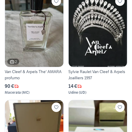
2
Van Cleef & Arpels The' AMARA
Sylvie Raulet Van Cleef & Arpels
profumo
Joailliers 1997
90 €
14 €
Macerata
(
MC
)
Udine
(
UD
)