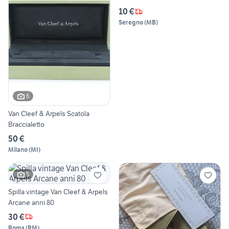
10 €
Seregno
(
MB
)
6
Van Cleef & Arpels Scatola
Braccialetto
50 €
Milano
(
MI
)
5
Spilla vintage Van Cleef & Arpels
Arcane anni 80
30 €
Roma
(
RM
)