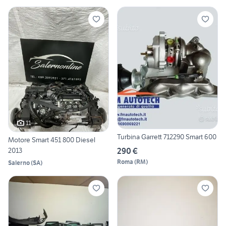
11
Turbina Garrett 712290 Smart 600
Motore Smart 451 800 Diesel
290 €
2013
Roma
(
RM
)
Salerno
(
SA
)