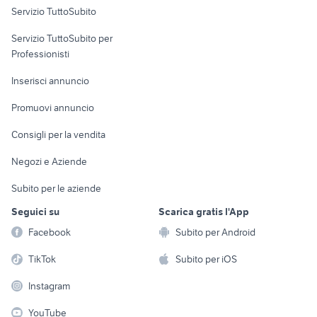
Servizio TuttoSubito
elettronica
per la casa e la
sports e hobby
Servizio TuttoSubito per
persona
Informatica
Animali
Professionisti
Arredamento e
Console e
Accessori per
Casalinghi
Inserisci annuncio
Videogiochi
animali
Elettrodomestici
Promuovi annuncio
Audio/Video
Musica e Film
Giardino e Fai da te
Consigli per la vendita
Fotografia
Libri e Riviste
Abbigliamento e
Negozi e Aziende
Telefonia
Strumenti Musicali
Accessori
Subito per le aziende
Sports
Tutto per i bambini
Seguici su
Scarica gratis l'App
Biciclette
Facebook
Subito per Android
Collezionismo
TikTok
Subito per iOS
Instagram
YouTube