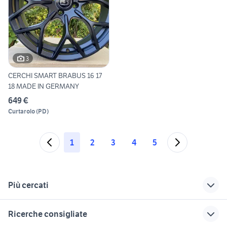
3
CERCHI SMART BRABUS 16 17
18 MADE IN GERMANY
649 €
Curtarolo
(
PD
)
1
2
3
4
5
Più cercati
Correlati
Richerche simili
Suggerimenti
Ricerche consigliate
smart forfour Milano
smart pannelli
catena smart