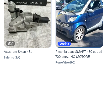
7
Vetrina
Attuatore Smart 451
Ricambi usati SMART 450 coupè
700 benz- NO MOTORE
Salerno
(
SA
)
Porto Viro
(
RO
)