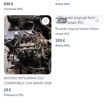
649 €
Roma
(
RM
)
Curtarolo
(
PD
)
6
Ricambi originali fortwo forfour
smart 453
100 €
Roma
(
RM
)
2
MOTORE MITSUBISHI COLT
COMPATIBILE CON SMART 2008
10 €
Piossasco
(
TO
)