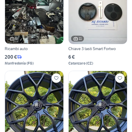
6
11
Ricambi auto
Chiave 3 tasti Smart Fortwo
200 €
6 €
Manfredonia
(
FG
)
Catanzaro
(
CZ
)