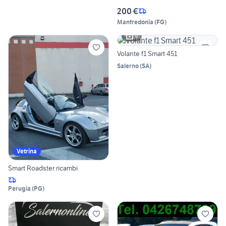
200 €
Manfredonia
(
FG
)
9
Volante f1 Smart 451
Salerno
(
SA
)
Vetrina
Smart Roadster ricambi
Perugia
(
PG
)