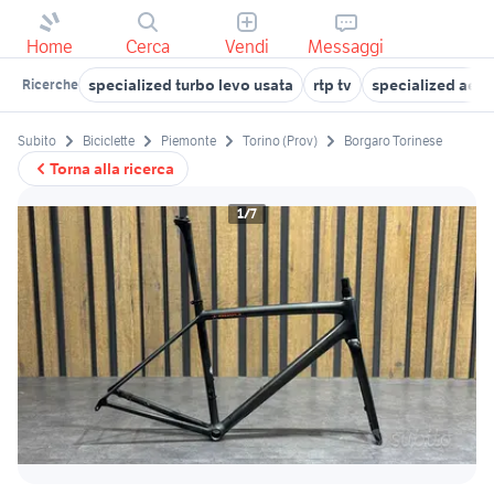
Home
Cerca
Vendi
Messaggi
specialized turbo levo usata
rtp tv
specialized aeth
Ricerche
Subito
Biciclette
Piemonte
Torino (Prov)
Borgaro Torinese
Torna alla ricerca
1/7